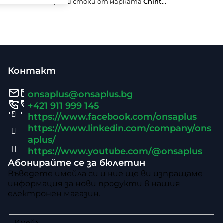
Не бяха намерени стоки от марката
Chint
...
Ф
у
Контакт
т
onsaplus
@
onsaplus.bg
е
+421 911 999 145
https://www.facebook.com/onsaplus
р
https://www.linkedin.com/company/ons
aplus/
https://www.youtube.com/@onsaplus
Абонирайте се за бюлетин
Въведете имейла си и ние ще ви изпращаме
информация за нови продукти в нашия
електронен магазин.
Имейл