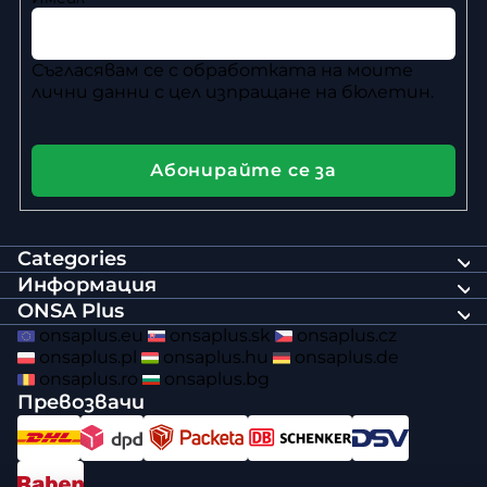
Съгласявам се с
обработката на моите
лични данни
с цел изпращане на бюлетин.
Абонирайте се за
Categories
Информация
ONSA Plus
onsaplus.eu
onsaplus.sk
onsaplus.cz
onsaplus.pl
onsaplus.hu
onsaplus.de
onsaplus.ro
onsaplus.bg
Превозвачи