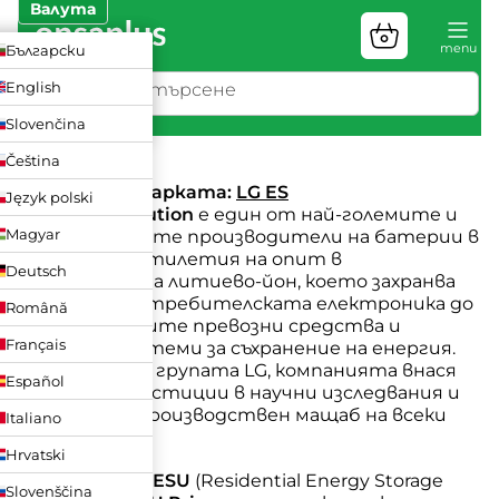
Преминаване
Валута
към
Количка
ZK
Български
съдържанието
за
пазаруване
UR
English
LN
Slovenčina
LG ES
Čeština
Уебсайт на марката:
LG ES
Język polski
LG Energy Solution
е един от най-големите и
Magyar
най-передовите производители на батерии в
света, с десетилетия на опит в
Deutsch
технологията литиево-йон, което захранва
всичко от потребителската електроника до
Română
електрическите превозни средства и
Français
домашни системи за съхранение на енергия.
Като част на групата LG, компанията внася
Español
масивни инвестиции в научни изследвания и
развитие и производствен мащаб на всеки
Italiano
продукт.
Hrvatski
Серията
LG RESU
(Residential Energy Storage
Slovenščina