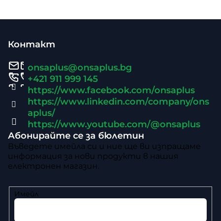
т
Ф
р
о
у
Контакт
л
т
onsaplus
@
onsaplus.bg
н
е
+421 911 999 145
и
https://www.facebook.com/onsaplus
р
https://www.linkedin.com/company/ons
е
aplus/
л
https://www.youtube.com/@onsaplus
е
Абонирайте се за бюлетин
Въведете имейла си и ние ще ви изпращаме
м
информация за нови продукти в нашия
е
електронен магазин.
н
т
Имейл
и