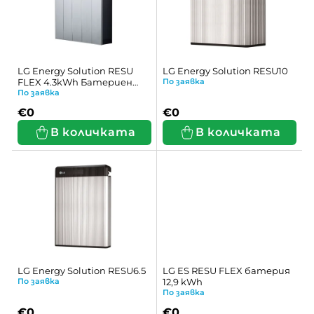
и
а
с
н
ъ
е
LG Energy Solution RESU
LG Energy Solution RESU10
к
FLEX 4.3kWh Батериен
По заявка
н
модул
По заявка
н
а
€0
€0
В количката
В количката
а
п
п
р
р
о
о
д
д
у
у
к
LG Energy Solution RESU6.5
LG ES RESU FLEX батерия
По заявка
12,9 kWh
к
т
По заявка
€0
€0