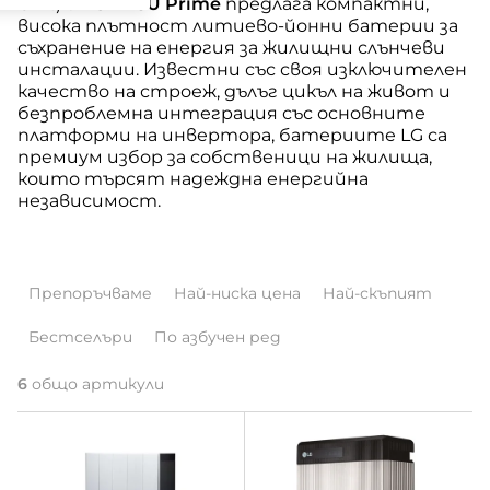
Unit) и
LG RESU Prime
предлага компактни,
висока плътност литиево-йонни батерии за
съхранение на енергия за жилищни слънчеви
инсталации. Известни със своя изключителен
качество на строеж, дълъг цикъл на живот и
безпроблемна интеграция със основните
платформи на инвертора, батериите LG са
премиум избор за собственици на жилища,
които търсят надеждна енергийна
независимост.
С
Препоръчваме
Най-ниска цена
Най-скъпият
о
Бестселъри
По азбучен ред
р
т
6
общо артикули
С
и
п
р