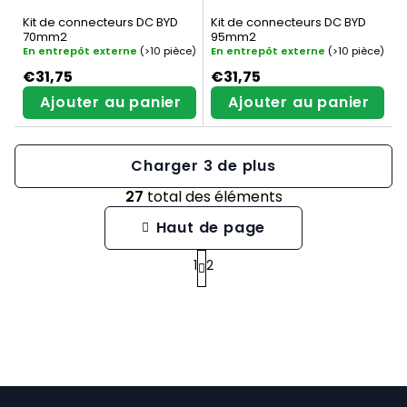
Kit de connecteurs DC BYD
Kit de connecteurs DC BYD
70mm2
95mm2
En entrepôt externe
(>10 pièce)
En entrepôt externe
(>10 pièce)
€31,75
€31,75
Ajouter au panier
Ajouter au panier
Charger 3 de plus
27
total des éléments
C
Haut de page
o
1
2
P
n
a
t
g
r
i
ô
n
l
P
a