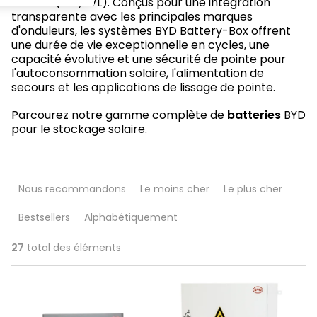
tension (LVS, LVL). Conçus pour une intégration
transparente avec les principales marques
d'onduleurs, les systèmes BYD Battery-Box offrent
une durée de vie exceptionnelle en cycles, une
capacité évolutive et une sécurité de pointe pour
l'autoconsommation solaire, l'alimentation de
secours et les applications de lissage de pointe.
Parcourez notre gamme complète de
batteries
BYD
pour le stockage solaire.
T
Nous recommandons
Le moins cher
Le plus cher
r
Bestsellers
Alphabétiquement
i
d
27
total des éléments
L
e
i
s