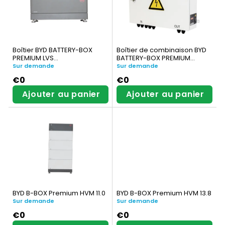
s
p
t
r
e
o
Boîtier BYD BATTERY-BOX
Boîtier de combinaison BYD
d
PREMIUM LVS
BATTERY-BOX PREMIUM
d
(Base+Couvercle)
HVS/HVM
Sur demande
Sur demande
e
u
€0
€0
Ajouter au panier
Ajouter au panier
s
i
p
t
r
s
o
d
u
BYD B-BOX Premium HVM 11.0
BYD B-BOX Premium HVM 13.8
i
Sur demande
Sur demande
€0
€0
t