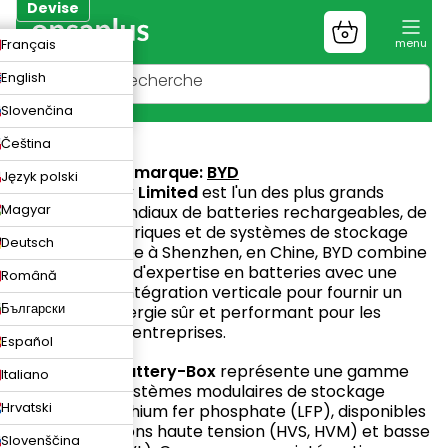
Aller
Devise
au
Panier
ZK
Français
contenu
d'achat
UR
English
N
Slovenčina
BYD
Čeština
Site web de la marque:
BYD
Język polski
BYD Company Limited
est l'un des plus grands
Magyar
fabricants mondiaux de batteries rechargeables, de
véhicules électriques et de systèmes de stockage
Deutsch
d'énergie. Basée à Shenzhen, en Chine, BYD combine
des décennies d'expertise en batteries avec une
Română
fabrication à intégration verticale pour fournir un
Български
stockage d'énergie sûr et performant pour les
maisons et les entreprises.
Español
La série
BYD Battery-Box
représente une gamme
Italiano
premium de systèmes modulaires de stockage
Hrvatski
d'énergie au lithium fer phosphate (LFP), disponibles
en configurations haute tension (HVS, HVM) et basse
Slovenščina