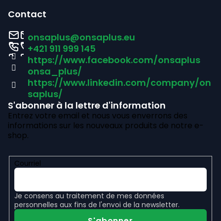
e
i
t
Contact
d
i
e
onsaplus
@
onsaplus.eu
e
o
d
+421 911 999 145
n
s
https://www.facebook.com/onsaplus
d
l
onsa_plus/
e
https://www.linkedin.com/company/on
i
saplus/
s
p
S'abonner à la lettre d'information
t
Entrez votre email et nous vous enverrons des
a
informations sur les nouveaux produits de notre e-
e
g
shop.
s
e
Courriel
Je consens au
traitement de mes données
personnelles
aux fins de l'envoi de la newsletter.
S'abonner