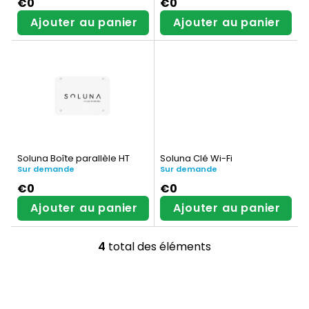
€0
€0
e
u
Ajouter au panier
Ajouter au panier
s
i
p
t
r
s
o
d
u
Soluna Boîte parallèle HT
Soluna Clé Wi-Fi
Sur demande
Sur demande
i
€0
€0
t
Ajouter au panier
Ajouter au panier
s
4
total des éléments
C
o
n