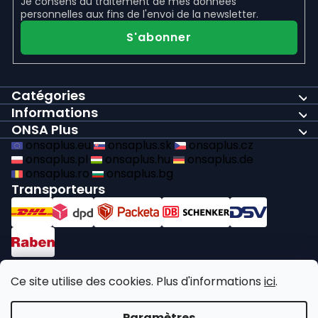
Je consens au
traitement de mes données
personnelles
aux fins de l'envoi de la newsletter.
S'abonner
Catégories
Informations
ONSA Plus
onsaplus.eu
onsaplus.sk
onsaplus.cz
onsaplus.pl
onsaplus.hu
onsaplus.de
onsaplus.ro
onsaplus.bg
Transporteurs
Paiements
Ce site utilise des cookies. Plus d'informations
ici
.
Nous respectons les obligations légales en matière de recyclage
Paramètres