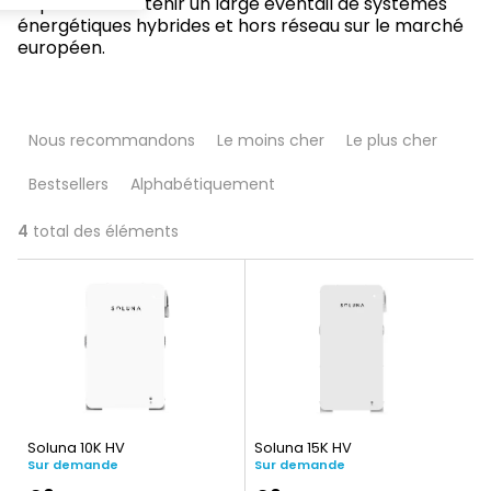
capacité à soutenir un large éventail de systèmes
énergétiques hybrides et hors réseau sur le marché
européen.
T
Nous recommandons
Le moins cher
Le plus cher
r
Bestsellers
Alphabétiquement
i
d
4
total des éléments
L
e
i
s
s
p
t
r
e
o
Soluna 10K HV
Soluna 15K HV
d
d
Sur demande
Sur demande