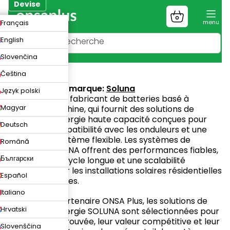
Aller
Devise
au
Panier
ZK
Français
contenu
d'achat
UR
English
N
Slovenčina
Soluna
Čeština
Site web de la marque:
Soluna
Język polski
SOLUNA
est un fabricant de batteries basé à
Magyar
Shanghai, en Chine, qui fournit des solutions de
stockage d'énergie haute capacité conçues pour
Deutsch
une large compatibilité avec les onduleurs et une
intégration système flexible. Les systèmes de
Română
batteries SOLUNA offrent des performances fiables,
Български
une durée de cycle longue et une scalabilité
modulaire pour les installations solaires résidentielles
Español
et commerciales.
Italiano
En tant que partenaire ONSA Plus, les solutions de
Hrvatski
stockage d'énergie SOLUNA sont sélectionnées pour
leur qualité éprouvée, leur valeur compétitive et leur
Slovenščina