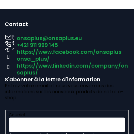
t
P
r
i
ô
Contact
l
e
onsaplus
@
onsaplus.eu
e
d
+421 911 999 145
d
https://www.facebook.com/onsaplus
d
onsa_plus/
e
e
https://www.linkedin.com/company/on
s
saplus/
p
l
S'abonner à la lettre d'information
Entrez votre email et nous vous enverrons des
a
i
informations sur les nouveaux produits de notre e-
s
g
shop.
t
e
e
Courriel
s