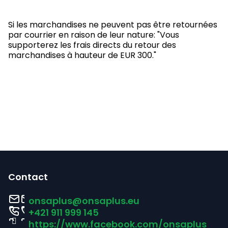
Si les marchandises ne peuvent pas être retournées
par courrier en raison de leur nature: "Vous
supporterez les frais directs du retour des
marchandises à hauteur de EUR 300."
P
i
Contact
e
onsaplus
@
onsaplus.eu
d
+421 911 999 145
https://www.facebook.com/onsaplus