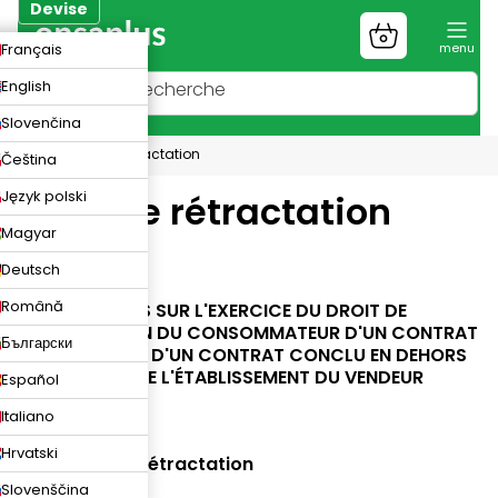
Aller
Devise
au
Panier
ZK
Français
contenu
d'achat
UR
English
N
Slovenčina
Droit de rétractation
Čeština
Język polski
Droit de rétractation
Magyar
Deutsch
Română
INFORMATIONS SUR L'EXERCICE DU DROIT DE
RÉTRACTATION DU CONSOMMATEUR D'UN CONTRAT
Български
À DISTANCE ET D'UN CONTRAT CONCLU EN DEHORS
DES LOCAUX DE L'ÉTABLISSEMENT DU VENDEUR
Español
Italiano
Hrvatski
Droit de rétractation
Slovenščina