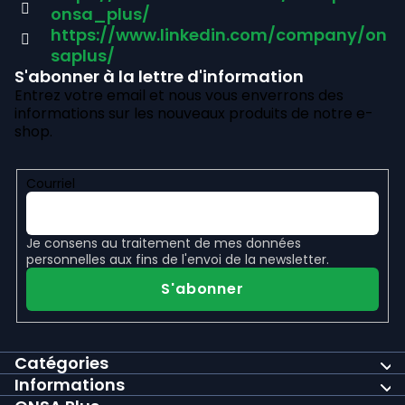
d
onsa_plus/
e
https://www.linkedin.com/company/on
saplus/
p
S'abonner à la lettre d'information
Entrez votre email et nous vous enverrons des
a
informations sur les nouveaux produits de notre e-
g
shop.
e
Courriel
Je consens au
traitement de mes données
personnelles
aux fins de l'envoi de la newsletter.
S'abonner
Catégories
Informations