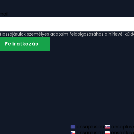
mail
Hozzájárulok
személyes adataim feldolgozásához
a hírlevél küld
Feliratkozás
onsaplus.eu
onsaplus.
onsaplus.cz
onsaplus.