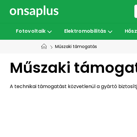
Ugrás
a
fő
tartalomhoz
Fotovoltaik
Elektromobilitás
Hősz
Műszaki támogatás
Műszaki támoga
A technikai támogatást közvetlenül a gyártó biztosít