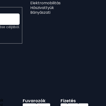
Elektromobilitás
Hőszivattyúk
Bányászati
ése céljából.
sk
Fuvarozók
Fizetés
pl