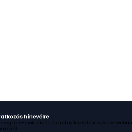
ratkozás hírlevélre
 meg az e-mail címét, és mi tájékoztatást küldünk webár
ékeiről.