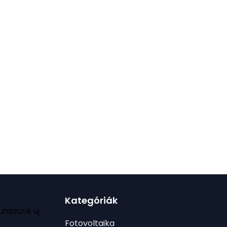
Kategóriák
uházunk új
Fotovoltaika