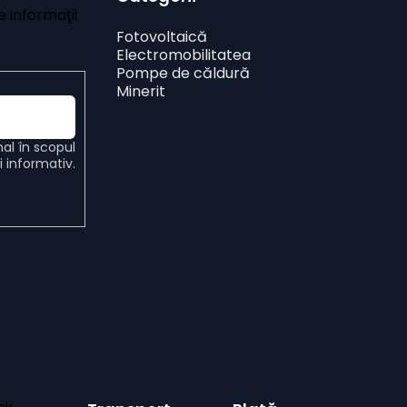
 informaţii
Fotovoltaică
Electromobilitatea
Pompe de căldură
Minerit
nal
în scopul
ui informativ.