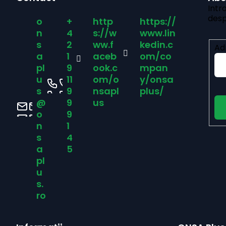
u
Intr
desp
o
+
http
https://
b
n
4
s://w
www.lin
s
2
ww.f
kedin.c
Ad
s
a
1
aceb
om/co
pl
9
ook.c
mpan
u
11
om/o
y/onsa
o
s
9
nsapl
plus/
@
9
us
l
o
9
n
1
s
4
a
5
pl
u
s.
ro