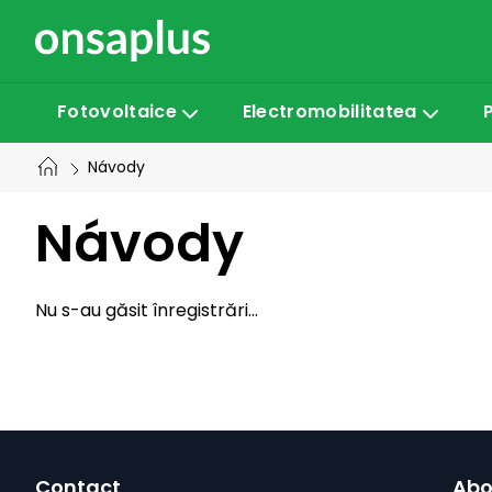
Treci
la
conținut
Fotovoltaice
Electromobilitatea
Návody
Návody
Nu s-au găsit înregistrări...
S
Contact
Abo