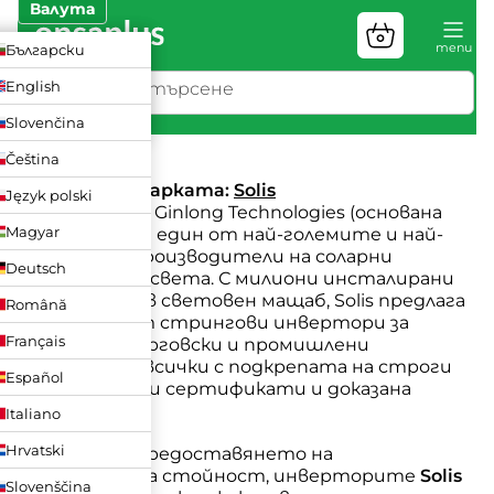
Преминаване
Валута
към
Количка
ZK
Български
съдържанието
за
пазаруване
UR
English
LN
Slovenčina
Solis
Čeština
Уебсайт на марката:
Solis
Język polski
Solis
, марка на Ginlong Technologies (основана
Magyar
през 2005 г.), е един от най-големите и най-
опитните производители на соларни
Deutsch
инвертори в света. С милиони инсталирани
устройства в световен мащаб, Solis предлага
Română
пълна гама от стрингови инвертори за
Français
жилищни, търговски и промишлени
приложения, всички с подкрепата на строги
Español
международни сертификати и доказана
надеждност.
Italiano
Hrvatski
Известни с предоставянето на
изключителна стойност, инверторите
Solis
Slovenščina