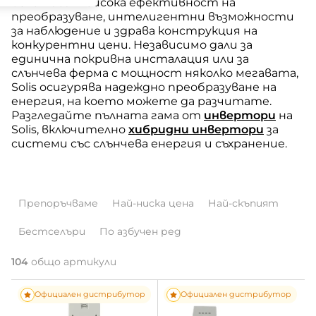
съчетават висока ефективност на
преобразуване, интелигентни възможности
за наблюдение и здрава конструкция на
конкурентни цени. Независимо дали за
единична покривна инсталация или за
слънчева ферма с мощност няколко мегавата,
Solis осигурява надеждно преобразуване на
енергия, на което можете да разчитате.
Разгледайте пълната гама от
инвертори
на
Solis, включително
хибридни инвертори
за
системи със слънчева енергия и съхранение.
С
Препоръчваме
Най-ниска цена
Най-скъпият
о
Бестселъри
По азбучен ред
р
т
104
общо артикули
С
и
Официален дистрибутор
Официален дистрибутор