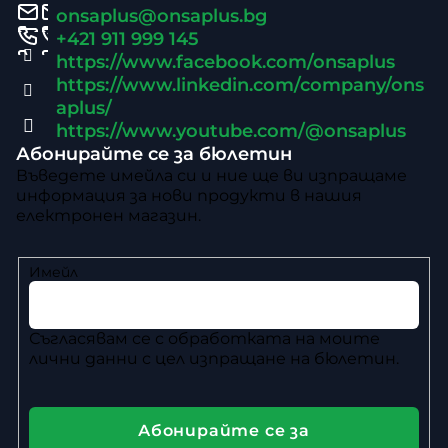
т
onsaplus
@
onsaplus.bg
е
я
е
+421 911 999 145
л
https://www.facebook.com/onsaplus
р
е
https://www.linkedin.com/company/ons
aplus/
м
https://www.youtube.com/@onsaplus
е
Абонирайте се за бюлетин
н
Въведете имейла си и ние ще ви изпращаме
информация за нови продукти в нашия
т
електронен магазин.
и
з
Имейл
а
и
Съгласявам се с
обработката на моите
лични данни
с цел изпращане на бюлетин.
з
б
р
Абонирайте се за