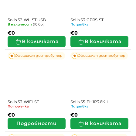
Solis S2-WL-ST USB
Solis S3-GPRS-ST
В наличност
(10 бр.)
По заявка
€0
€0
В количката
В количката
Официален дистрибутор
Официален дистрибутор
Solis S3-WIFI-ST
Solis S5-EH1P3.6K-L
По поръчка
По заявка
€0
€0
Подробности
В количката