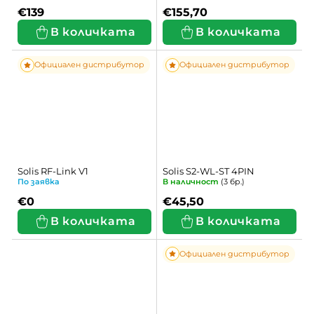
т
и
€139
€155,70
В количката
В количката
и
т
Официален дистрибутор
Официален дистрибутор
е
Solis RF-Link V1
Solis S2-WL-ST 4PIN
По заявка
В наличност
(3 бр.)
€0
€45,50
В количката
В количката
Официален дистрибутор