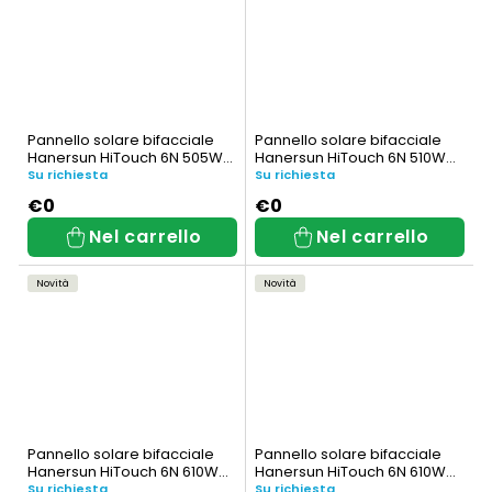
Pannello solare bifacciale
Pannello solare bifacciale
Hanersun HiTouch 6N 505W
Hanersun HiTouch 6N 510W
(HN21RN-54HT505W)
(HN21RN-54HT510W)
Su richiesta
Su richiesta
€0
€0
Nel carrello
Nel carrello
Novità
Novità
Pannello solare bifacciale
Pannello solare bifacciale
Hanersun HiTouch 6N 610W
Hanersun HiTouch 6N 610W
(HN19RN-72HT610W)
(HN21RN-66HT610W)
Su richiesta
Su richiesta