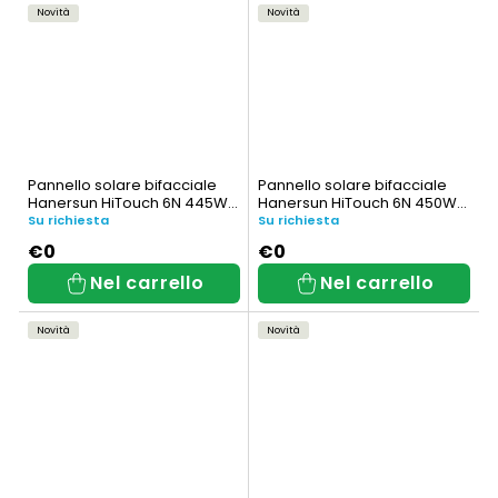
Novità
Novità
Pannello solare bifacciale
Pannello solare bifacciale
Hanersun HiTouch 6N 445W
Hanersun HiTouch 6N 450W
(HN21RN-48HT445W)
Totalmente Nero (HN21RN-
Su richiesta
Su richiesta
48HT450W-AB)
€0
€0
Nel carrello
Nel carrello
Novità
Novità