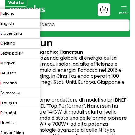
Vai
Valuta
al
Carrello
ZK
Italiano
contenuto
della
spesa
UR
English
N
Slovenčina
Hanersun
Čeština
Sito web del marchio:
Hanersun
Język polski
Hanersun
è un'azienda globale di energia pulita
Magyar
specializzata in moduli solari ad alta efficienza e
sistemi di accumulo di energia. Fondata nel 2015 e
Deutsch
con sede a Nanjing, in Cina, l'azienda opera in 100
paesi con uffici negli Stati Uniti, Europa, Giappone e
Română
Australia.
Български
Riconosciuta come produttore di moduli solari BNEF
Français
Tier 1 e Kiwa PVEL "Top Performer",
Hanersun
ha
consegnato oltre 14 GW di moduli solari a livello
Español
mondiale. L'azienda è stata una delle prime pioniere
Hrvatski
dei moduli 600W+ e 700W+ ad alta potenza,
utilizzando tecnologie avanzate di celle N-type
Slovenščina