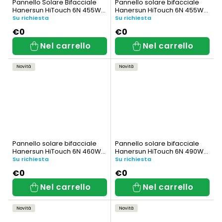
Pannello Solare Bifacciale
Pannello solare bifacciale
Hanersun HiTouch 6N 455W
Hanersun HiTouch 6N 455W
(HN21RN-48HT455W)
Nero completo (HN21RN-
Su richiesta
Su richiesta
48HT455W-AB)
€0
€0
Nel carrello
Nel carrello
Novità
Novità
Pannello solare bifacciale
Pannello solare bifacciale
Hanersun HiTouch 6N 460W
Hanersun HiTouch 6N 490W
(HN21RN-48HT460W)
(HN21RN-54HT490W)
Su richiesta
Su richiesta
€0
€0
Nel carrello
Nel carrello
Novità
Novità