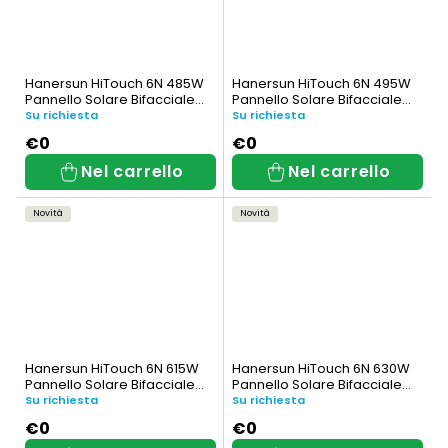
Hanersun HiTouch 6N 485W
Hanersun HiTouch 6N 495W
Pannello Solare Bifacciale
Pannello Solare Bifacciale
(HN21RN-54HT485W)
(HN21RN-54HT495W)
Su richiesta
Su richiesta
€0
€0
Nel carrello
Nel carrello
Novità
Novità
Hanersun HiTouch 6N 615W
Hanersun HiTouch 6N 630W
Pannello Solare Bifacciale
Pannello Solare Bifacciale
(HN21RN-66HT615W)
(HN21RN-66HT630W)
Su richiesta
Su richiesta
€0
€0