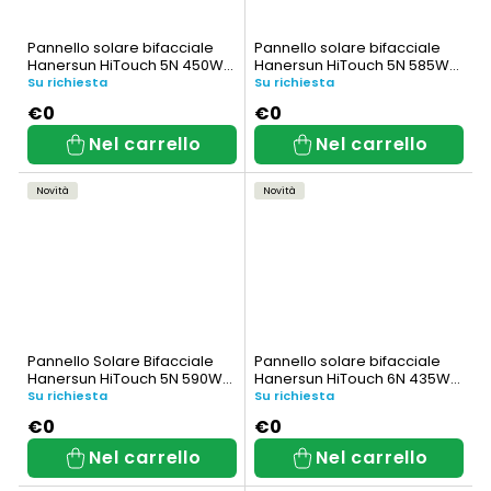
Pannello solare bifacciale
Pannello solare bifacciale
Hanersun HiTouch 5N 450W
Hanersun HiTouch 5N 585W
Full Black (HN18RN-
(HN18N-72HT585W)
Su richiesta
Su richiesta
54HT450W-AB)
€0
€0
Nel carrello
Nel carrello
Novità
Novità
Pannello Solare Bifacciale
Pannello solare bifacciale
Hanersun HiTouch 5N 590W
Hanersun HiTouch 6N 435W
(HN18N-72HT590W)
Full Black (HN21RN-
Su richiesta
Su richiesta
48HT435W-AB)
€0
€0
Nel carrello
Nel carrello