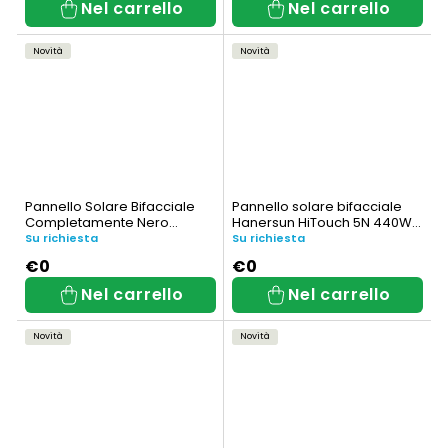
Nel carrello
Nel carrello
Novità
Novità
Pannello Solare Bifacciale
Pannello solare bifacciale
Completamente Nero
Hanersun HiTouch 5N 440W
Hanersun HiTouch 6N 430W
Tutto Nero (HN18N-
Su richiesta
Su richiesta
(HN21RN-48HT430W-AB)
54HT440W-AB)
€0
€0
Nel carrello
Nel carrello
Novità
Novità