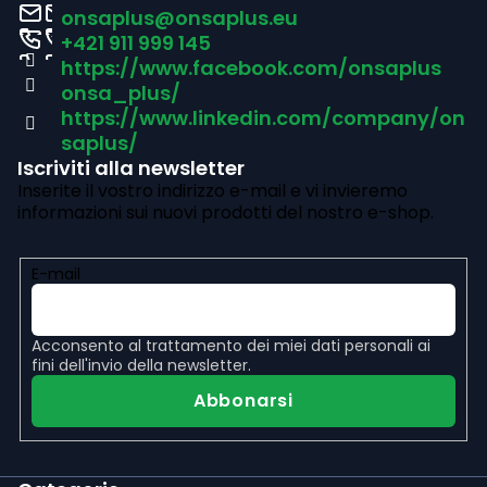
è
onsaplus
@
onsaplus.eu
d
o
d
+421 911 999 145
n
e
https://www.facebook.com/onsaplus
i
e
l
onsa_plus/
p
https://www.linkedin.com/company/on
l
saplus/
'
a
Iscriviti alla newsletter
e
Inserite il vostro indirizzo e-mail e vi invieremo
g
informazioni sui nuovi prodotti del nostro e-shop.
l
i
e
n
E-mail
n
a
c
Acconsento al
trattamento dei miei dati personali
ai
o
fini dell'invio della newsletter.
Abbonarsi