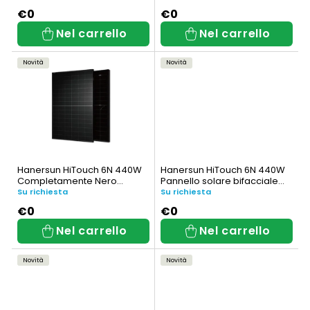
AB)
d
o
€0
€0
Nel carrello
Nel carrello
e
d
i
e
Novità
Novità
p
i
r
p
o
r
d
o
Hanersun HiTouch 6N 440W
Hanersun HiTouch 6N 440W
Completamente Nero
Pannello solare bifacciale
o
d
Pannello Solare Bifacciale
(HN21RN-48HT440W)
Su richiesta
Su richiesta
(HN21RN-48HT440W-AB)
t
o
€0
€0
Nel carrello
Nel carrello
t
t
i
t
Novità
Novità
i