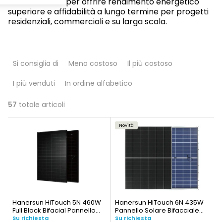
TOPCon e HJT per offrire rendimento energetico
superiore e affidabilità a lungo termine per progetti
residenziali, commerciali e su larga scala.
O
Si consiglia di
Meno costoso
Il più costoso
r
I più venduti
In ordine alfabetico
d
i
57
totale articoli
E
n
Novità
l
a
e
m
n
e
c
n
Hanersun HiTouch 5N 460W
Hanersun HiTouch 6N 435W
o
Full Black Bifacial Pannello
Pannello Solare Bifacciale
t
Solare (HN18RN-54HT460W-
(HN21RN-48HT435W)
Su richiesta
Su richiesta