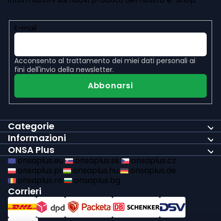
i
n
E-mail
a
Acconsento al
trattamento dei miei dati personali
ai
fini dell'invio della newsletter.
Abbonarsi
Categorie
Informazioni
ONSA Plus
onsaplus.eu
onsaplus.sk
onsaplus.cz
onsaplus.pl
onsaplus.hu
onsaplus.de
onsaplus.ro
onsaplus.bg
Corrieri