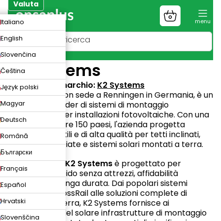
Vai
Valuta
al
Carrello
ZK
Italiano
contenuto
della
spesa
UR
English
N
Slovenčina
K2 Systems
Čeština
Sito web del marchio:
K2 Systems
Język polski
K2 Systems
, con sede a Renningen in Germania, è un
Magyar
produttore leader di sistemi di montaggio
professionali per installazioni fotovoltaiche. Con una
Deutsch
presenza in oltre 150 paesi, l'azienda progetta
soluzioni versatili e di alta qualità per tetti inclinati,
Română
tetti piani, facciate e sistemi solari montati a terra.
Български
Ogni prodotto
K2 Systems
è progettato per
Français
montaggio rapido senza attrezzi, affidabilità
strutturale e lunga durata. Dai popolari sistemi
Español
SingleRail e CrossRail alle soluzioni complete di
Hrvatski
montaggio a terra, K2 Systems fornisce ai
professionisti del solare infrastrutture di montaggio
Slovenščina