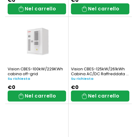
d
o
€0
€0
Nel carrello
Nel carrello
e
d
i
e
p
i
r
p
o
r
d
o
Vision CBES-100kW/229KWh
Vision CBES-125kW/261kWh
cabina off-grid
Cabina AC/DC Raffreddata a
o
d
Liquido
Su richiesta
Su richiesta
t
o
€0
€0
Nel carrello
Nel carrello
t
t
i
t
i