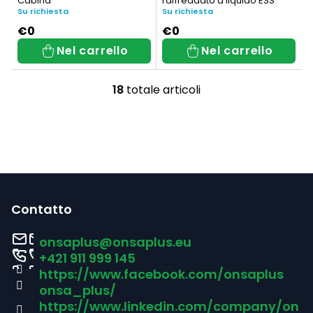
Cabina
raffreddato a liquido ESS
Su richiesta
Su richiesta
€0
€0
Nel carrello
Nel carrello
18
totale articoli
C
o
n
t
P
r
i
o
Contatto
l
è
onsaplus
@
onsaplus.eu
l
d
+421 911 999 145
i
https://www.facebook.com/onsaplus
i
onsa_plus/
d
p
https://www.linkedin.com/company/on