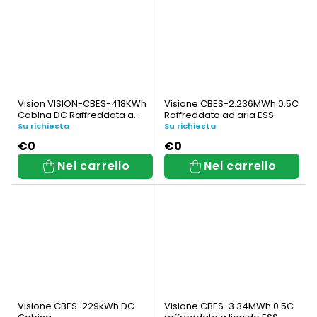
Vision VISION-CBES-418KWh
Visione CBES-2.236MWh 0.5C
Cabina DC Raffreddata a
Raffreddato ad aria ESS
Liquido
Su richiesta
Su richiesta
€0
€0
Nel carrello
Nel carrello
Visione CBES-229kWh DC
Visione CBES-3.34MWh 0.5C