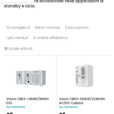
coerenti e valore eccezionale nelle applicazioni di
standby e ciclo.
O
Si consiglia di
Meno costoso
Il più costoso
r
I più venduti
In ordine alfabetico
d
i
18
totale articoli
E
n
l
a
e
m
n
e
c
n
Vision CBES-1.5MW/3MWh
Vision CBES-100kW/229KWh
o
ESS
AC/DC Cabina
t
Su richiesta
Su richiesta