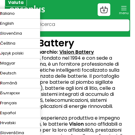
Vai
Valuta
al
Carrello
ZK
Italiano
contenuto
della
spesa
UR
English
N
Slovenčina
Vision Battery
Čeština
Sito web del marchio:
Vision Battery
Język polski
Gruppo Vision
, fondato nel 1994 e con sede a
Magyar
Shenzhen, in Cina, è un fornitore professionale di
soluzioni energetiche intelligenti focalizzato sulla
Deutsch
tecnologia avanzata delle batterie. Il portafoglio
dell'azienda copre batterie al piombo sigillate
Română
regolate (VRLA), batterie agli ioni di litio, celle a
Български
combustibile e sistemi integrati di accumulo di
energia per UPS, telecomunicazioni, sistemi
Français
energetici e applicazioni di energie rinnovabili.
Español
Con decenni di esperienza produttiva e impegno
Hrvatski
verso la qualità, le batterie
Vision
sono affidabili a
livello mondiale per la loro affidabilità, prestazioni
Slovenščina