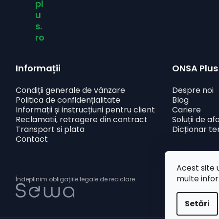
pl
u
s.
i
ro
Informații
ONSA Plus
Condiții generale de vânzare
Despre noi
Politica de confidențialitate
Blog
Informații și instrucțiuni pentru client
Cariere
Reclamatii, retragere din contract
Soluții de af
Transport si plata
Dicționar t
Contact
Acest site 
multe info
Îndeplinim obligațiile legale de reciclare
Setări