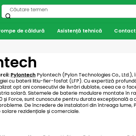
Pompe de căldură
Asistență tehnică
Contact
ntech
rcii:
Pylontech
Pylontech (Pylon Technologies Co., Ltd.), în
iei cu baterii litiu-fier-fosfat (LFP). Cu expertiză profun
izat opt ani consecutivi de livrări dublate, ceea ce o fac
ustria solară. Sistemele de baterie modulare montate în r
și Force, sunt cunoscute pentru durata excepțională a cic
probleme. De încredere de instalatori din întreaga lume, P
solare rezidențiale și comerciale.
S