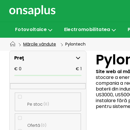
Treci
la
conținut
Fotovoltaice
Electromobilitatea
Mărcile vândute
Pylontech
B
Pylo
Preţ
a
€
0
€
1
Site web al mă
stocare a energ
compania a real
r
baterii din ind
US3000, US5000 
ă
instalare fără 
Pe stoc
0
pentru sisteme 
l
Ofertă
0