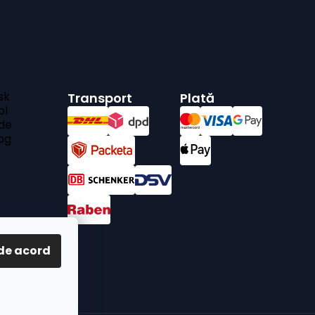
sk
Transport
Plată
pl
de
bg
de acord