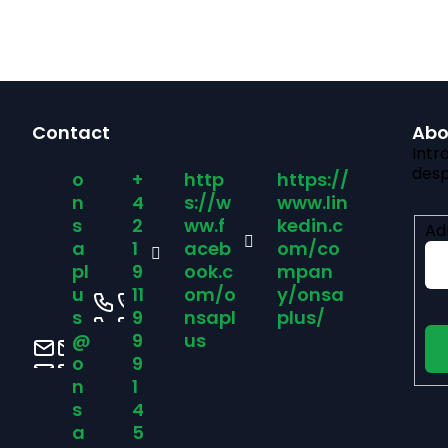
d
u
S
Contact
Abo
s
u
Intr
desp
o
+
http
https://
e
b
n
4
s://w
www.lin
s
2
ww.f
kedin.c
Ad
s
a
1
aceb
om/co
pl
9
ook.c
mpan
u
11
om/o
y/onsa
o
s
9
nsapl
plus/
@
9
us
l
o
9
n
1
s
4
l
a
5