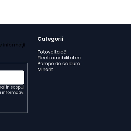
Categorii
 informaţii
Fotovoltaică
Electromobilitatea
Pompe de căldură
Minerit
nal
în scopul
ui informativ.