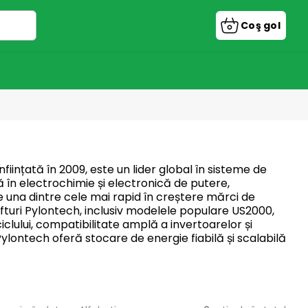
Coş gol
Coş
de
cumpărătu
ființată în 2009, este un lider global în sisteme de
dă în electrochimie și electronică de putere,
e una dintre cele mai rapid în creștere mărci de
afturi Pylontech, inclusiv modelele populare US2000,
lului, compatibilitate amplă a invertoarelor și
ylontech oferă stocare de energie fiabilă și scalabilă