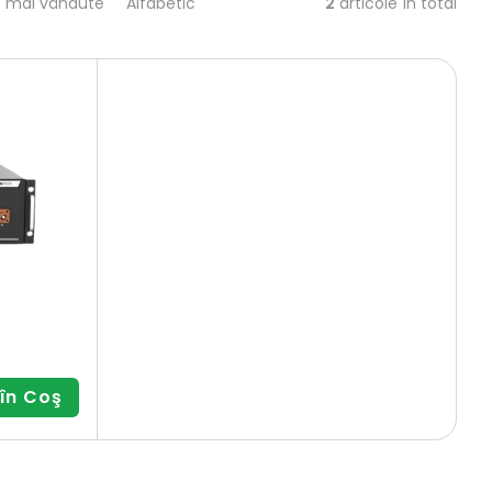
2
articole în total
e mai vândute
Alfabetic
în Coş