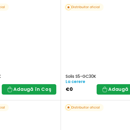
cial
Distribuitor oficial
K
Solis S5-GC30K
La cerere
Adaugă în Coş
€0
Adaugă 
cial
Distribuitor oficial