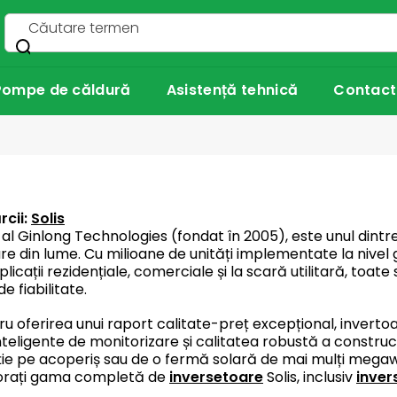
Pompe de căldură
Asistență tehnică
Contact
rcii:
Solis
 al Ginlong Technologies (fondat în 2005), este unul dint
re din lume. Cu milioane de unități implementate la nivel
licații rezidențiale, comerciale și la scară utilitară, toate
de fiabilitate.
u oferirea unui raport calitate-preț excepțional, inverto
inteligente de monitorizare și calitatea robustă a construc
ție pe acoperiș sau de o fermă solară de mai mulți megawa
lorați gama completă de
inversetoare
Solis, inclusiv
inver