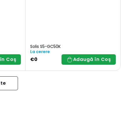
Solis S5-GC50K
La cerere
în Coş
€0
Adaugă în Coş
lte