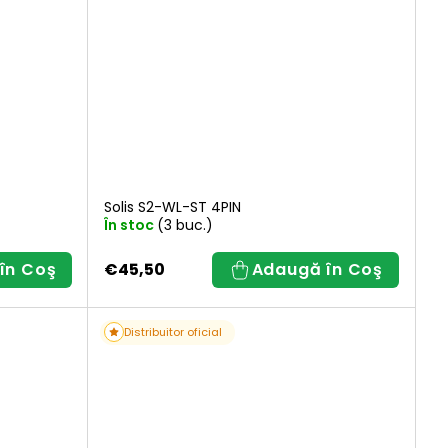
Solis S2-WL-ST 4PIN
În stoc
(3 buc.)
în Coş
€45,50
Adaugă în Coş
Distribuitor oficial