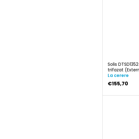
l
i
Solis DTSD135
trifazat (Exte
La cerere
€155,70