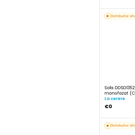
r
o
Distribuitor ofi
d
u
r
s
e
Solis DDSD135
monofazat (C
La cerere
€0
Distribuitor ofi