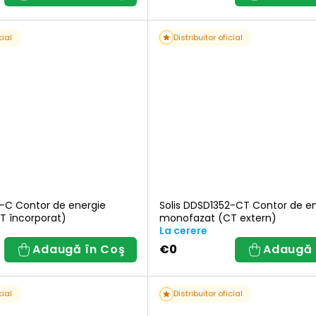
e
cial
Distribuitor oficial
a
p
o
d
2-C Contor de energie
Solis DDSD1352-CT Contor de e
T încorporat)
monofazat (CT extern)
u
La cerere
Adaugă în Coş
€0
Adaugă 
s
cial
Distribuitor oficial
u