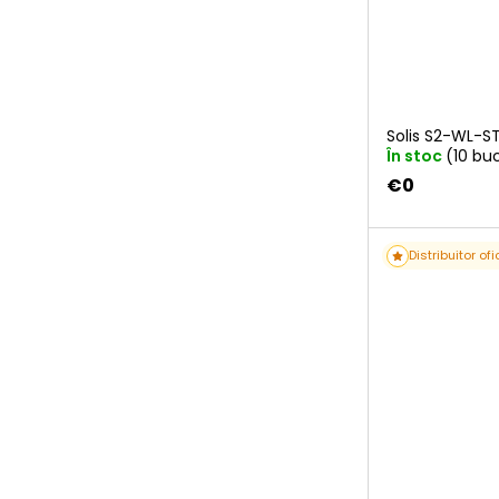
Solis S2-WL-S
În stoc
(10 buc
€0
Distribuitor ofi