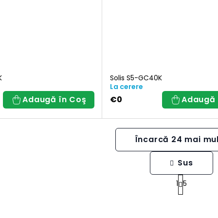
K
Solis S5-GC40K
La cerere
Adaugă în Coş
€0
Adaugă 
Încarcă 24 mai mu
Sus
C
1
5
o
P
n
a