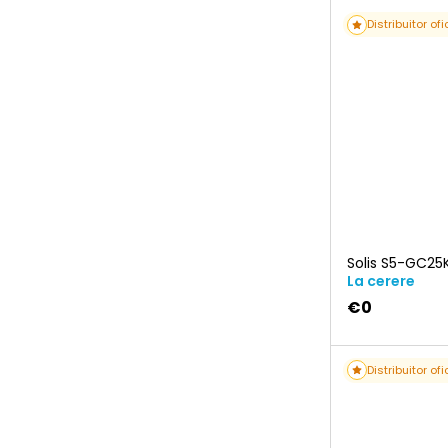
Distribuitor ofi
Solis S5-GC25
La cerere
€0
Distribuitor ofi