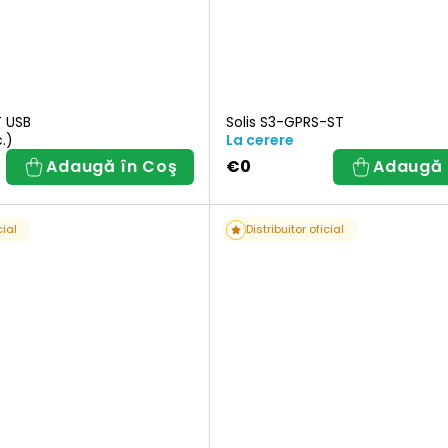
T USB
Solis S3-GPRS-ST
.)
La cerere
Adaugă în Coş
€0
Adaugă 
cial
Distribuitor oficial