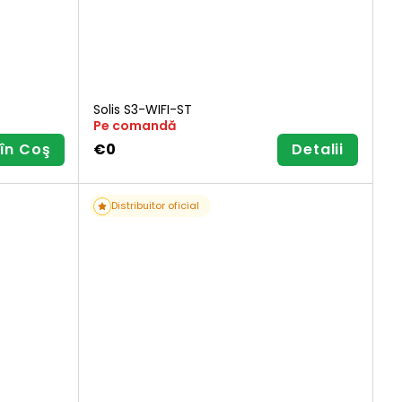
Solis S3-WIFI-ST
Pe comandă
în Coş
€0
Detalii
Distribuitor oficial