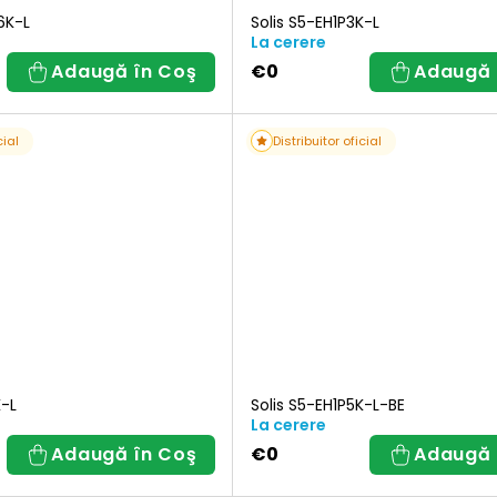
.6K-L
Solis S5-EH1P3K-L
La cerere
Adaugă în Coş
€0
Adaugă 
cial
Distribuitor oficial
K-L
Solis S5-EH1P5K-L-BE
La cerere
Adaugă în Coş
€0
Adaugă 