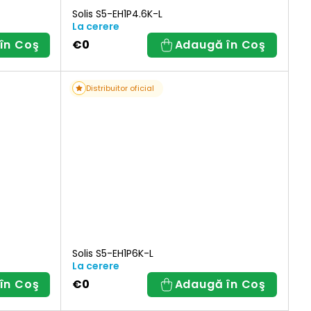
Solis S5-EH1P4.6K-L
La cerere
în Coş
€0
Adaugă în Coş
Distribuitor oficial
Solis S5-EH1P6K-L
La cerere
în Coş
€0
Adaugă în Coş