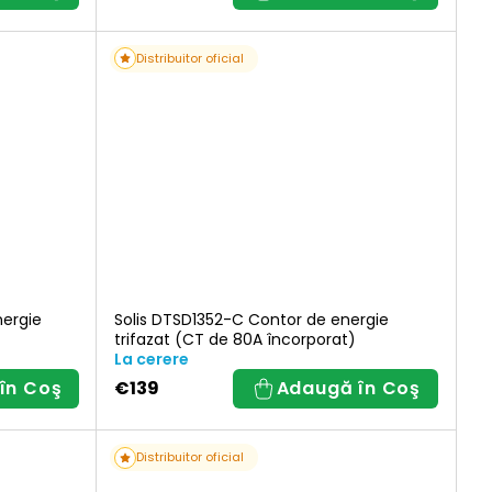
Distribuitor oficial
nergie
Solis DTSD1352-C Contor de energie
trifazat (CT de 80A încorporat)
La cerere
în Coş
€139
Adaugă în Coş
Distribuitor oficial