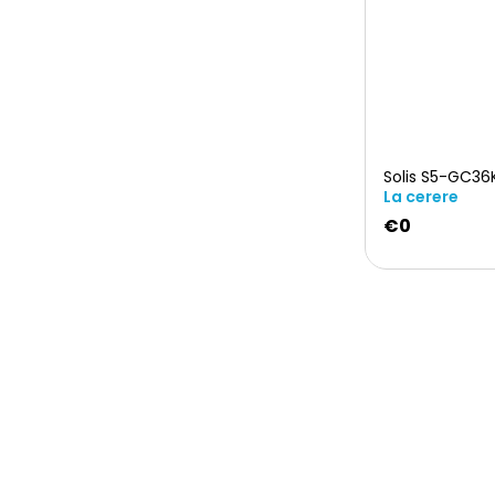
Solis S5-GC36
La cerere
€0