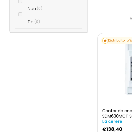
a
Nou
0
t
Tip
0
e
L
Distribuitor ofi
l
r
i
a
s
l
t
t
ă
ă
Contor de ener
p
SDM630MCT Se
r
La cerere
€138,40