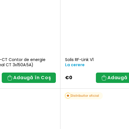
u
2-CT Contor de energie
Solis RF-Link V1
rnal CT 3x150A:5A)
La cerere
Adaugă în Coş
€0
Adaugă 
Distribuitor oficial