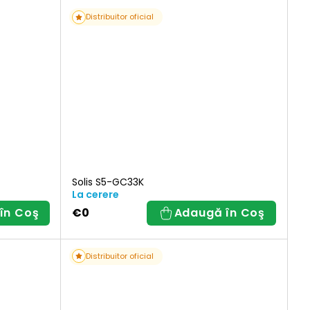
Distribuitor oficial
Solis S5-GC33K
La cerere
în Coş
€0
Adaugă în Coş
Distribuitor oficial