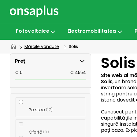
Treci
la
conținut
Fotovoltaice
Electromobilitatea
Mărcile vândute
Solis
B
Solis
Preţ
a
€
0
€
4554
Site web al mă
Solis
, un brand
invertoare sola
r
string pentru ap
istoric dovedit 
ă
Pe stoc
17
Cunoscut pentr
capabilitățile 
l
singură instala
poți baza. Exp
Ofertă
0