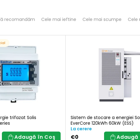
S
Vă recomandăm
Cele mai ieftine
Cele mai scumpe
Cele
e
cial
e
c
a
gie trifazat Solis
Sistem de stocare a energiei So
ries
EverCore 120kWh 60kW (ESS)
La cerere
Adaugă în Coş
€0
Adaugă 