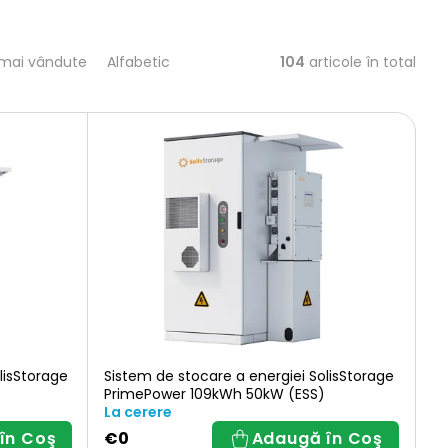
104
articole în total
 mai vândute
Alfabetic
lisStorage
Sistem de stocare a energiei SolisStorage
PrimePower 109kWh 50kW (ESS)
La cerere
în Coş
€0
Adaugă în Coş