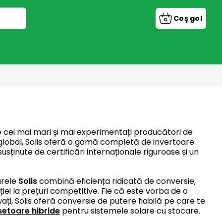
Coş gol
Coş
de
cumpărătu
re cei mai mari și mai experimentați producători de
 global, Solis oferă o gamă completă de invertoare
 susținute de certificări internaționale riguroase și un
arele
Solis
combină eficiența ridicată de conversie,
ției la prețuri competitive. Fie că este vorba de o
ți, Solis oferă conversie de putere fiabilă pe care te
setoare hibride
pentru sistemele solare cu stocare.