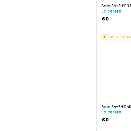
Solis S5-EH1P3
La cerere
€0
Distribuitor ofi
Solis S5-EH1P5
La cerere
€0