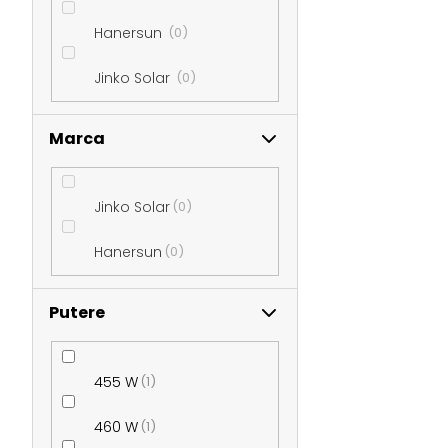
ă
Hanersun
0
Jinko Solar
0
Marca
Jinko Solar
0
Hanersun
0
Putere
455 W
1
460 W
1