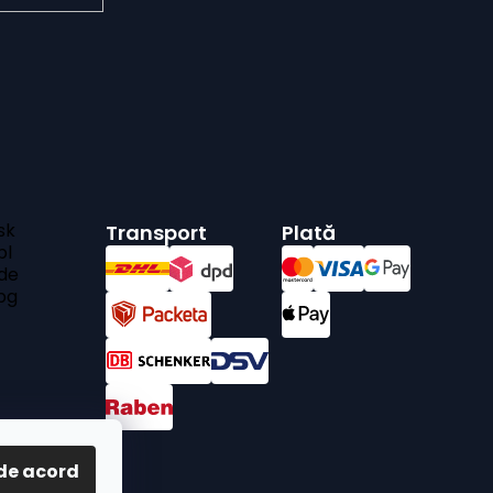
sk
Transport
Plată
pl
de
bg
de acord