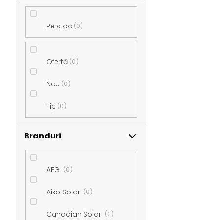
ă
Pe stoc
0
l
Ofertă
0
a
Nou
0
t
Tip
0
e
Branduri
r
a
AEG
0
Aiko Solar
0
l
Canadian Solar
0