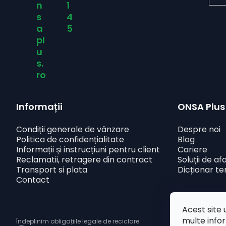
n
1
s
4
a
5
pl
u
s.
ro
Informații
ONSA Plus
Condiții generale de vânzare
Despre noi
Politica de confidențialitate
Blog
Informații și instrucțiuni pentru client
Cariere
Reclamatii, retragere din contract
Soluții de af
Transport si plata
Dicționar t
Contact
Acest site 
multe info
Îndeplinim obligațiile legale de reciclare