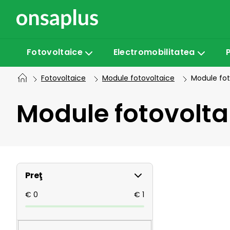
Treci
la
conținut
Fotovoltaice
Electromobilitatea
Fotovoltaice
Module fotovoltaice
Module fot
Module fotovolt
B
Preţ
a
€
0
€
1
r