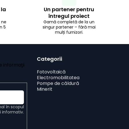
 la
Un partener pentru
întregul proiect
i ne
Gamă completă de la un
n 5
singur partener – fără mai
mulți furnizori.
Categorii
 informaţii
Fotovoltaică
Electromobilitatea
Pompe de căldură
Minerit
nal
în scopul
ui informativ.