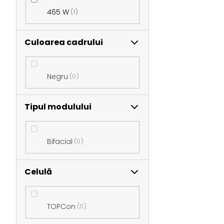
465 W
1
Culoarea cadrului
Negru
0
Tipul modulului
Bifacial
0
Celulă
TOPCon
0