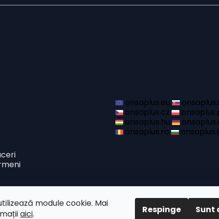
onsaplus.eu
onsaplus.
onsaplus.cz
onsaplus.
onsaplus.hu
onsaplus.
onsaplus.ro
onsaplus.
aceri
ermeni
utilizează module cookie. Mai
Respinge
Sunt 
rmații
aici
.