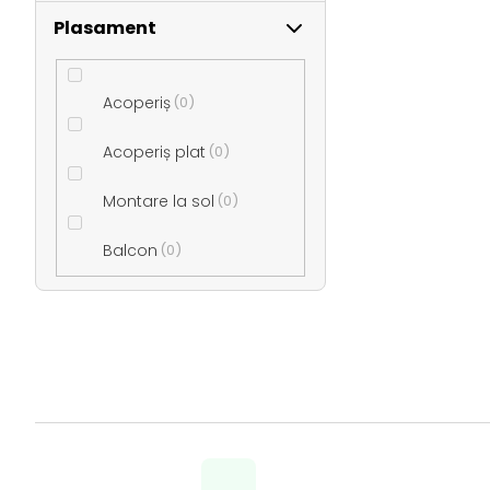
Plasament
Acoperiș
0
Acoperiș plat
0
Montare la sol
0
Balcon
0