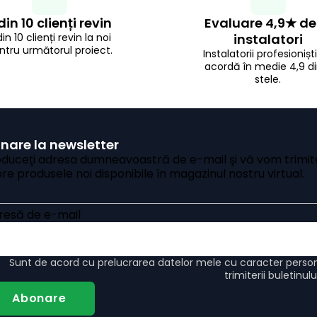
din 10 clienți revin
Evaluare 4,9★ de
din 10 clienți revin la noi
instalatori
ntru următorul proiect.
Instalatorii profesionișt
acordă în medie 4,9 di
stele.
nare la newsletter
oduceţi adresa dumneavoastră de e-mail şi vă vom trimite
re produsele noi disponibile în magazinul nostru virtual.
resă de e-mail
Sunt de acord cu
prelucrarea datelor mele cu caracter perso
trimiterii buletinul
Abonare