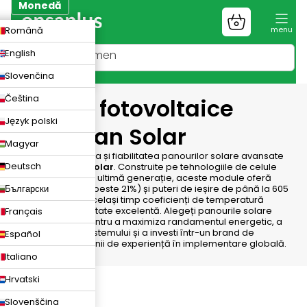
Treci
Monedă
la
Coş
ZK
Română
conținut
de
cumpărături
UR
English
LN
Slovenčina
Čeština
Module fotovoltaice
Język polski
Canadian Solar
Magyar
Descoperiți puterea și fiabilitatea panourilor solare avansate
Deutsch
de la
Canadian Solar
. Construite pe tehnologiile de celule
PERC și TOPCon de ultimă generație, aceste module oferă
Български
eficiențe ridicate (peste 21%) și puteri de ieșire de până la 605
W, menținând în același timp coeficienți de temperatură
scăzuti și o durabilitate excelentă. Alegeți panourile solare
Français
Canadian Solar pentru a maximiza randamentul energetic, a
reduce costurile sistemului și a investi într-un brand de
Español
încredere cu decenii de experiență în implementare globală.
Italiano
Hrvatski
Slovenščina