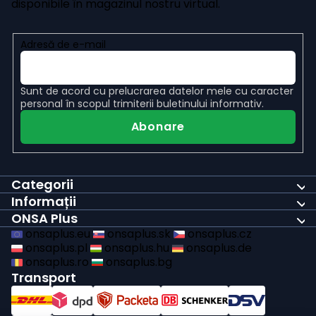
disponibile în magazinul nostru virtual.
Adresă de e-mail
Sunt de acord cu
prelucrarea datelor mele cu caracter
personal
în scopul trimiterii buletinului informativ.
Abonare
Categorii
Informații
ONSA Plus
onsaplus.eu
onsaplus.sk
onsaplus.cz
onsaplus.pl
onsaplus.hu
onsaplus.de
onsaplus.ro
onsaplus.bg
Transport