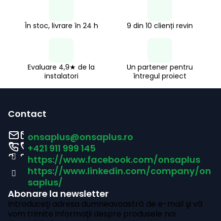
În stoc, livrare în 24 h
9 din 10 clienți revin
Evaluare 4,9★ de la
Un partener pentru
instalatori
întregul proiect
S
u
Contact
b
onsaplus
@
onsaplus.ro
s
+421 911 999 145
https://www.facebook.com/onsaplus
o
https://www.linkedin.com/company/on
l
saplus/
Abonare la newsletter
Introduceţi adresa dumneavoastră de e-mail şi vă
vom trimite informaţii despre produsele noi