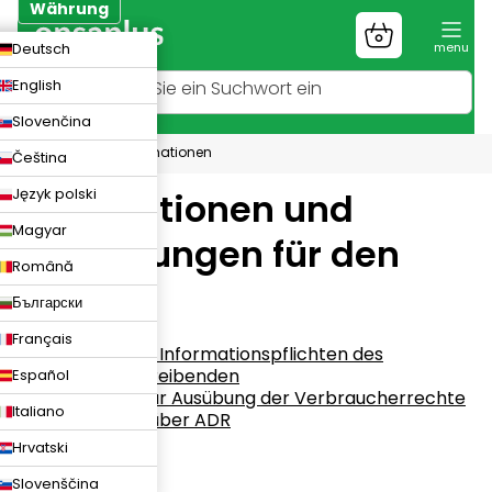
Zum
Währung
Inhalt
Warenkorb
CZK
Deutsch
springen
EUR
English
PLN
Slovenčina
Kundeninformationen
Čeština
Język polski
Informationen und
Magyar
Anweisungen für den
Română
Kunden
Български
Français
Besondere Informationspflichten des
Gewerbetreibenden
Español
Hinweise zur Ausübung der Verbraucherrechte
Italiano
Lektionen über ADR
Hrvatski
Slovenščina