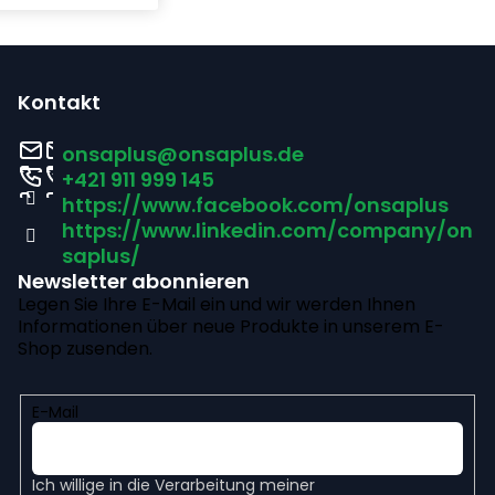
F
u
Kontakt
ß
onsaplus
@
onsaplus.de
z
+421 911 999 145
https://www.facebook.com/onsaplus
e
https://www.linkedin.com/company/on
i
saplus/
Newsletter abonnieren
l
Legen Sie Ihre E-Mail ein und wir werden Ihnen
Informationen über neue Produkte in unserem E-
e
Shop zusenden.
E-Mail
Ich willige in die
Verarbeitung meiner