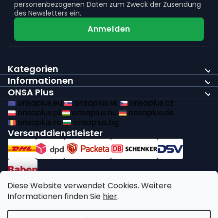
personenbezogenen Daten
zum Zweck der Zusendung
des Newsletters ein.
Anmelden
Kategorien
Informationen
ONSA Plus
onsaplus.eu
onsaplus.sk
onsaplus.cz
onsaplus.pl
onsaplus.hu
onsaplus.de
onsaplus.ro
onsaplus.bg
Versanddienstleister
Zahlungen
Diese Website verwendet Cookies. Weitere
Informationen finden Sie
hier
.
Wir erfüllen die gesetzlichen Recyclingpflichten