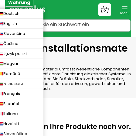
Zum
Währung
Inhalt
Warenkorb
CZK
Deutsch
springen
EUR
English
PLN
Slovenčina
Čeština
Elektroinstallationsmate
Język polski
rial
Magyar
Elektroinstallationsmaterial umfasst wesentliche Komponenten
Română
für die sichere und effiziente Einrichtung elektrischer Systeme. In
dieser Kategorie finden Sie Drähte, Steckverbinder, Schalter,
Български
Kabel und Schutzschalter für den privaten, gewerblichen und
industriellen Gebrauch.
Français
Español
Italiano
Hrvatski
Wir bereiten Ihre Produkte noch vor.
Slovenščina