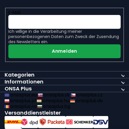
E-Mail
Ich willige in die
Verarbeitung meiner
personenbezogenen Daten
zum Zweck der Zusendung
des Newsletters ein.
Anmelden
Kategorien
Informationen
ONSA Plus
onsaplus.eu
onsaplus.sk
onsaplus.cz
onsaplus.pl
onsaplus.hu
onsaplus.de
onsaplus.ro
onsaplus.bg
Versanddienstleister