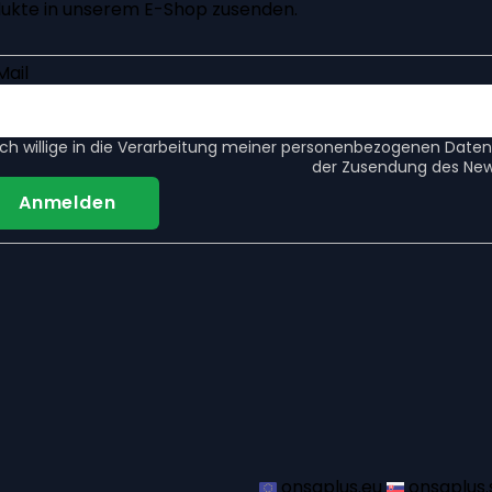
ukte in unserem E-Shop zusenden.
Mail
Ich willige in die
Verarbeitung meiner personenbezogenen Daten
der Zusendung des News
Anmelden
onsaplus.eu
onsaplus.