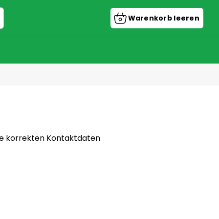
Warenkorb leeren
Warenkorb
die korrekten Kontaktdaten