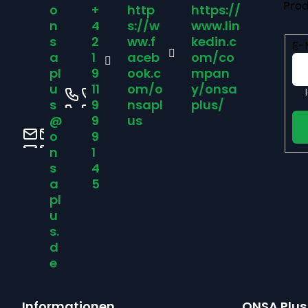
Prod
o
+
http
https://
ß
n
4
s://w
www.lin
s
2
ww.f
kedin.c
E-
z
a
1
aceb
om/co
pl
9
ook.c
mpan
u
11
om/o
y/onsa
e
s
9
nsapl
plus/
@
9
us
i
o
9
n
1
l
s
4
a
5
e
pl
u
s.
d
e
Informationen
ONSA Plus