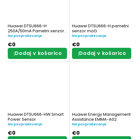
Huawei DTSU666-H
Huawei DTSU666-H pametni
250A/50mA Pametni senzor
senzor moči
moči
Na povpraševanje
Na povpraševanje
€0
€0
Dodaj v košarico
Dodaj v košarico
Huawei DTSU666-HW Smart
Huawei Energy Management
Power Sensor
Assistance EMMA-A02
Na povpraševanje
Na povpraševanje
€0
€0