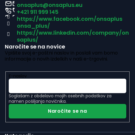
o
onsaplus
@
onsaplus.eu
e
j
d
+421 911 999 145
a
l
https://www.facebook.com/onsaplus
n
e
onsa_plus/
j
https://www.linkedin.com/company/on
m
saplus/
e
a
Naročite se na novice
n
Vpišite svoj e-poštni naslov in poslali vam bomo
s
informacije o novih izdelkih v naši e-trgovini.
t
t
i
r
E-naslov
z
a
a
Soglašam z
obdelavo mojih osebnih podatkov
za
n
n
namen pošiljanja novičnika.
a
Naročite se na
š
t