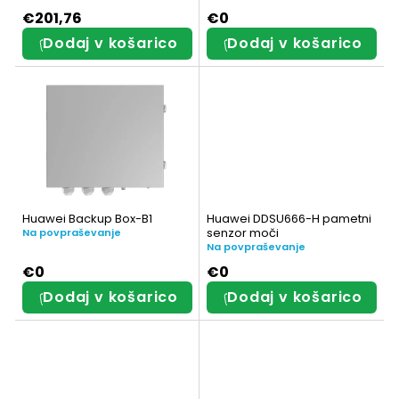
i
e
€201,76
€0
Dodaj v košarico
Dodaj v košarico
z
i
d
z
e
d
l
e
k
l
o
k
Huawei Backup Box-B1
Huawei DDSU666-H pametni
senzor moči
v
Na povpraševanje
o
Na povpraševanje
v
€0
€0
Dodaj v košarico
Dodaj v košarico