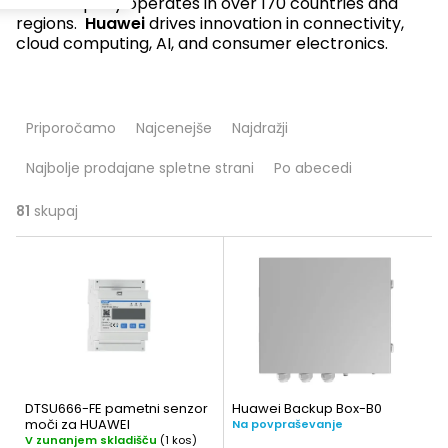
the company operates in over 170 countries and
regions.
Huawei
drives innovation in connectivity,
cloud computing, AI, and consumer electronics.
R
Priporočamo
Najcenejše
Najdražji
a
Najbolje prodajane spletne strani
Po abecedi
z
v
81
skupaj
S
r
e
š
z
č
n
a
a
n
DTSU666-FE pametni senzor
Huawei Backup Box-B0
m
moči za HUAWEI
j
Na povpraševanje
V zunanjem skladišču
(1 kos)