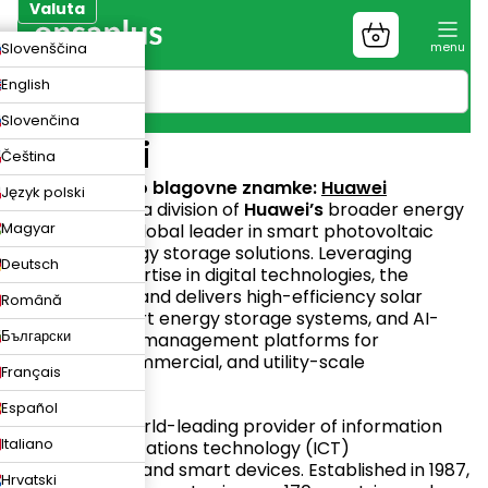
Preskoči
Valuta
na
Nakupovalni
ZK
Slovenščina
vsebino
voziček
UR
English
N
Slovenčina
Huawei
Čeština
Spletno mesto blagovne znamke:
Huawei
Język polski
Huawei Solar
, a division of
Huawei’s
broader energy
Magyar
portfolio, is a global leader in
smart photovoltaic
(PV) and energy storage solutions. Leveraging
Deutsch
Huawei’s
expertise in digital technologies, the
FusionSolar brand delivers high-efficiency solar
Română
inverters, smart energy storage systems, and AI-
Български
driven energy management platforms for
residential, commercial, and utility-scale
Français
applications.
Español
Huawei
is a world-leading provider of information
Italiano
and communications technology (ICT)
infrastructure and smart devices. Established in 1987,
Hrvatski