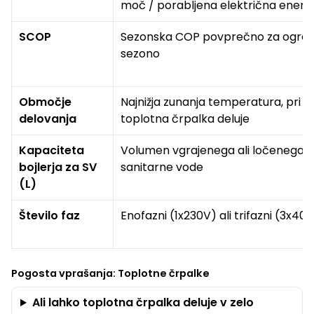
moč / porabljena električna energi
SCOP
Sezonska COP povprečno za ogrev
sezono
Območje
Najnižja zunanja temperatura, pri k
delovanja
toplotna črpalka deluje
Kapaciteta
Volumen vgrajenega ali ločenega g
bojlerja za SV
sanitarne vode
(L)
Število faz
Enofazni (1x230V) ali trifazni (3x40
Pogosta vprašanja: Toplotne črpalke
Ali lahko toplotna črpalka deluje v zelo