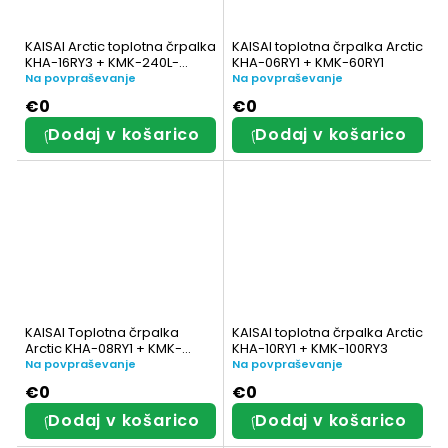
KAISAI Arctic toplotna črpalka
KAISAI toplotna črpalka Arctic
KHA-16RY3 + KMK-240L-
KHA-06RY1 + KMK-60RY1
160RY3 z vgrajenim
Na povpraševanje
Na povpraševanje
rezervoarjem za sanitarno
€0
€0
toplo vodo
Dodaj v košarico
Dodaj v košarico
KAISAI Toplotna črpalka
KAISAI toplotna črpalka Arctic
Arctic KHA-08RY1 + KMK-
KHA-10RY1 + KMK-100RY3
100RY3
Na povpraševanje
Na povpraševanje
€0
€0
Dodaj v košarico
Dodaj v košarico