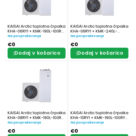
z
č
n
a
a
n
KAISAI Arctic toplotna črpalka
KAISAI Arctic toplotna črpalka
m
KHA-06RY1 + KMK-190L-100RY1
KHA-06RY1 + KMK-240L-
j
z integriranim DHW tankom
100RY3 z integriranim
Na povpraševanje
Na povpraševanje
rezervoarjem za sanitarno
i
e
€0
€0
toplo vodo
Dodaj v košarico
Dodaj v košarico
z
i
d
z
e
d
l
e
k
l
o
k
KAISAI Arctic toplotna črpalka
KAISAI Arctic toplotna črpalka
KHA-08RY1 + KMK-190L-100RY1
KHA-10RY1 + KMK-190L-100RY1
v
o
z integriranim rezervoarjem
z integriranim rezervoarjem
Na povpraševanje
Na povpraševanje
za toplo sanitarno vodo
za toplo sanitarno vodo
v
€0
€0