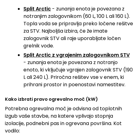
Split Arctic
- zunanja enota je povezana z
notranjim zalogovnikom (60 L, 100 L ali 160 L).
Topla voda se pripravlja preko ločene rešitve
za STV. Najboljša izbira, če že imate
zalogovnik STV ali raje uporabljate ločen
grelnik vode.
Split Arctic z vgrajenim zalogovnikom STV
- zunanja enota je povezana z notranjo
enoto, ki vključuje vgrajen zalogovnik STV (190
L ali 240 L). Priročna rešitev vse v enem, ki
prihrani prostor in poenostavi namestitev.
Kako izbrati pravo ogrevalno moč (kW)
Potrebna ogrevalna moč je odvisna od toplotnih
izgub vaše stavbe, na katere vplivajo stopnja
izolacije, podnebni pas in ogrevana površina. Kot
vodilo: