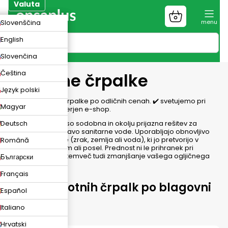
Preskoči
Valuta
na
Nakupovalni
ZK
Slovenščina
vsebino
voziček
UR
English
N
Slovenčina
Čeština
Toplotne črpalke
Język polski
Imamo toplotne črpalke po odličnih cenah. ✔️ svetujemo pri
Magyar
izbiri, ✔️ smo preverjen e-shop.
Deutsch
Toplotne črpalke so sodobna in okolju prijazna rešitev za
ogrevanje in pripravo sanitarne vode. Uporabljajo obnovljivo
energijo iz okolice (zrak, zemlja ali voda), ki jo pretvorijo v
Română
toploto za vaš dom ali posel. Prednost ni le prihranek pri
stroških energije, temveč tudi zmanjšanje vašega ogljičnega
Български
odtisa.
Français
Izbira toplotnih črpalk po blagovni
Español
znamki
Italiano
Hrvatski