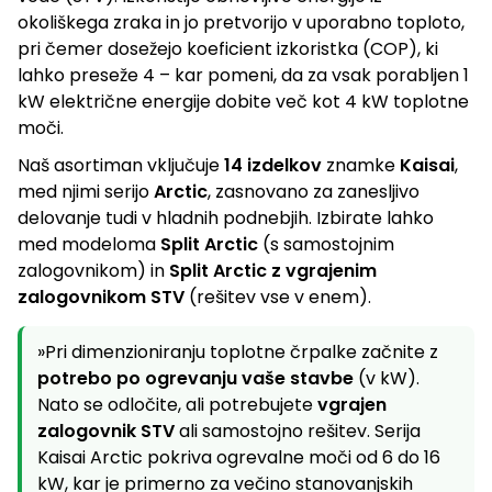
okoliškega zraka in jo pretvorijo v uporabno toploto,
l
pri čemer dosežejo koeficient izkoristka (COP), ki
e
lahko preseže 4 – kar pomeni, da za vsak porabljen 1
m
kW električne energije dobite več kot 4 kW toplotne
e
moči.
n
Naš asortiman vključuje
14 izdelkov
znamke
Kaisai
,
med njimi serijo
Arctic
, zasnovano za zanesljivo
t
delovanje tudi v hladnih podnebjih. Izbirate lahko
i
med modeloma
Split Arctic
(s samostojnim
z
zalogovnikom) in
Split Arctic z vgrajenim
zalogovnikom STV
(rešitev vse v enem).
a
n
»Pri dimenzioniranju toplotne črpalke začnite z
a
potrebo po ogrevanju vaše stavbe
(v kW).
š
Nato se odločite, ali potrebujete
vgrajen
zalogovnik STV
ali samostojno rešitev. Serija
t
Kaisai Arctic pokriva ogrevalne moči od 6 do 16
e
kW, kar je primerno za večino stanovanjskih