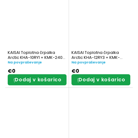
KAISAI Toplotna črpalka
KAISAI Toplotna črpalka
Arctic KHA-10RY1 + KMK-240L-
Arctic KHA-12RY3 + KMK-
100RY3 z integriranim
160RY3
Na povpraševanje
Na povpraševanje
rezervoarjem za toplo
€0
€0
sanitarno vodo
Dodaj v košarico
Dodaj v košarico