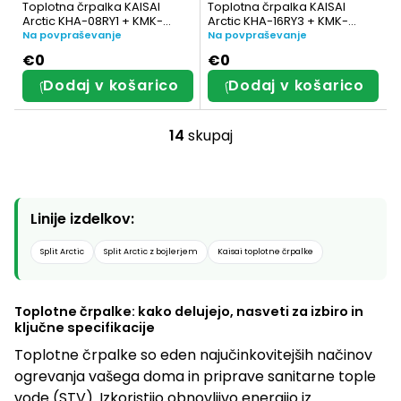
Toplotna črpalka KAISAI
Toplotna črpalka KAISAI
Arctic KHA-08RY1 + KMK-
Arctic KHA-16RY3 + KMK-
240L-100RY3 z integriranim
160RY3
Na povpraševanje
Na povpraševanje
rezervoarjem za toplo
€0
€0
sanitarno vodo
Dodaj v košarico
Dodaj v košarico
14
skupaj
K
o
n
Linije izdelkov:
t
r
Split Arctic
Split Arctic z bojlerjem
Kaisai toplotne črpalke
o
l
Toplotne črpalke: kako delujejo, nasveti za izbiro in
ključne specifikacije
n
Toplotne črpalke so eden najučinkovitejših načinov
i
ogrevanja vašega doma in priprave sanitarne tople
e
vode (STV). Izkoristijo obnovljivo energijo iz