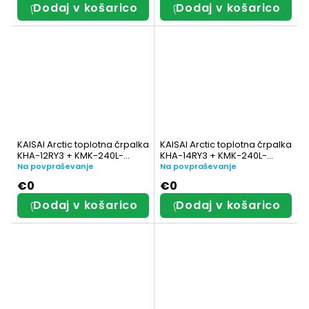
Dodaj v košarico
Dodaj v košarico
KAISAI Arctic toplotna črpalka
KAISAI Arctic toplotna črpalka
KHA-12RY3 + KMK-240L-
KHA-14RY3 + KMK-240L-
160RY3 z vgrajenim
160RY3 z integriranim
Na povpraševanje
Na povpraševanje
rezervoarjem za sanitarno
rezervoarjem za toplo
€0
€0
vodo
sanitarno vodo
Dodaj v košarico
Dodaj v košarico