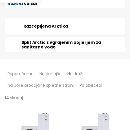
Kaisai
Razcepljena Arktika
Split Arctic z vgrajenim bojlerjem za
sanitarno vodo
R
Priporočamo
Najcenejše
Najdražji
a
Najbolje prodajane spletne strani
Po abecedi
z
v
14
skupaj
S
r
e
š