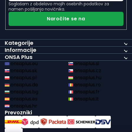
Soglašam z
obdelavo mojih osebnih podatkov
za
n
namen pošiljanja novičnika.
Naročite se na
Kategorije
Informacije
ONSA Plus
onsaplus.eu
onsaplus.si
onsaplus.sk
onsaplus.cz
onsaplus.pl
onsaplus.hu
onsaplus.de
onsaplus.ro
onsaplus.bg
onsaplus.fr
onsaplus.es
onsaplus.it
onsaplus.hr
Prevozniki