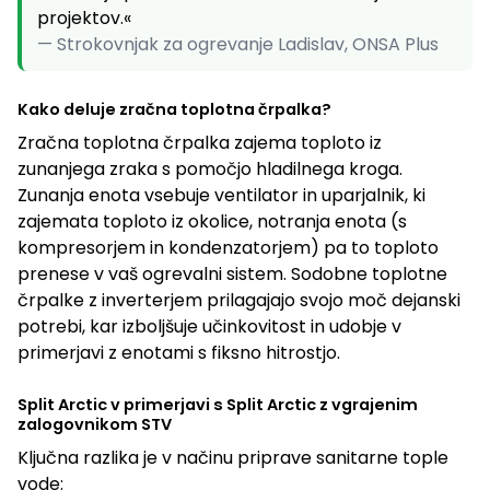
v
projektov.«
a
— Strokovnjak za ogrevanje Ladislav, ONSA Plus
n
Kako deluje zračna toplotna črpalka?
j
Zračna toplotna črpalka zajema toploto iz
e
zunanjega zraka s pomočjo hladilnega kroga.
Zunanja enota vsebuje ventilator in uparjalnik, ki
zajemata toploto iz okolice, notranja enota (s
kompresorjem in kondenzatorjem) pa to toploto
prenese v vaš ogrevalni sistem. Sodobne toplotne
črpalke z inverterjem prilagajajo svojo moč dejanski
potrebi, kar izboljšuje učinkovitost in udobje v
primerjavi z enotami s fiksno hitrostjo.
Split Arctic v primerjavi s Split Arctic z vgrajenim
zalogovnikom STV
Ključna razlika je v načinu priprave sanitarne tople
vode: