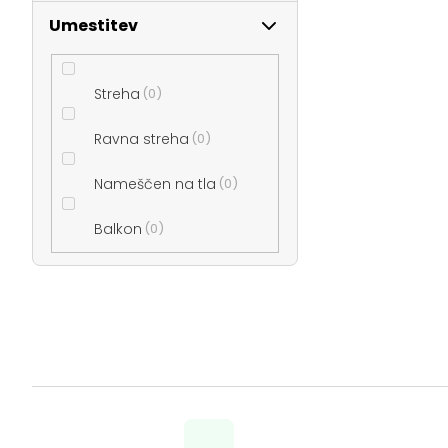
Umestitev
Streha
0
Ravna streha
0
Nameščen na tla
0
Balkon
0