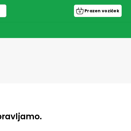
Prazen voziček
Nakupovalni
voziček
pravljamo.