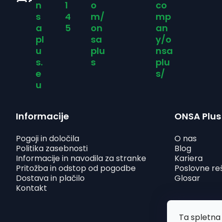
n
1
o
co
a
s
4
m/
mp
a
5
on
an
s
pl
sa
y/o
u
plu
nsa
s.
s
plu
t
e
s/
u
r
a
Informacije
ONSA Plus
Pogoji in določila
O nas
n
Politika zasebnosti
Blog
Informacije in navodila za stranke
Kariera
Pritožba in odstop od pogodbe
Poslovne re
Dostava in plačilo
Glosar
Kontakt
Ta spletna