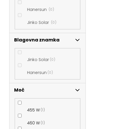
t
Hanersun
0
i
Jinko Solar
0
c
Blagovna znamka
a
Jinko Solar
0
Hanersun
0
Moč
455 W
1
460 W
1