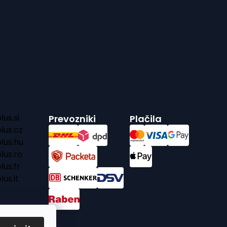
us.si
Prevozniki
Plačila
lus.cz
lus.hu
lus.ro
us.fr
us.it