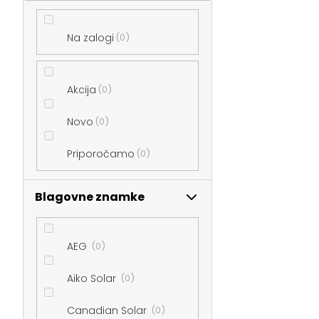
a
Na zalogi
0
n
Akcija
0
s
Novo
0
k
Priporočamo
0
a
Blagovne znamke
v
r
AEG
0
Aiko Solar
0
s
Canadian Solar
0