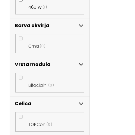
465 W
1
Barva okvirja
Črna
0
Vrsta modula
Bifacialni
0
Celica
TOPCon
0