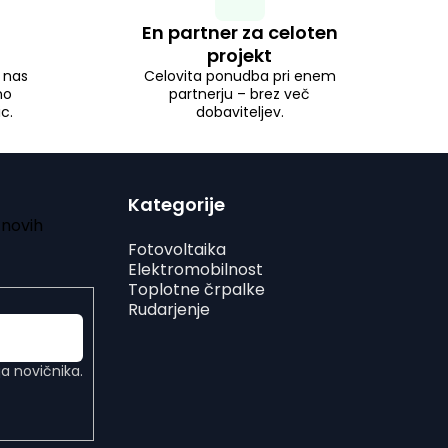
En partner za celoten
projekt
i nas
Celovita ponudba pri enem
no
partnerju – brez več
c.
dobaviteljev.
Kategorije
 novih
Fotovoltaika
Elektromobilnost
Toplotne črpalke
Rudarjenje
a novičnika.