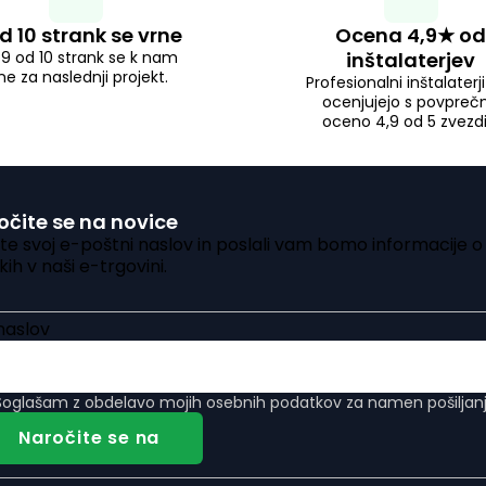
d 10 strank se vrne
Ocena 4,9★ od
 9 od 10 strank se k nam
inštalaterjev
ne za naslednji projekt.
Profesionalni inštalaterj
ocenjujejo s povpreč
oceno 4,9 od 5 zvezdi
očite se na novice
ite svoj e-poštni naslov in poslali vam bomo informacije o
kih v naši e-trgovini.
naslov
Soglašam z
obdelavo mojih osebnih podatkov
za namen pošiljanj
Naročite se na