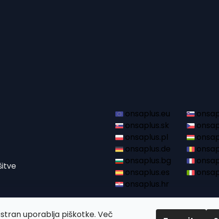
onsaplus.eu
onsapl
onsaplus.sk
onsap
onsaplus.pl
onsap
onsaplus.de
onsap
onsaplus.bg
onsapl
šitve
onsaplus.es
onsapl
onsaplus.hr
 stran uporablja piškotke. Več