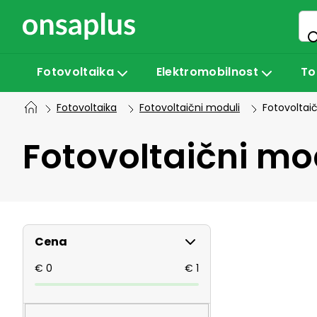
Preskoči
na
vsebino
Fotovoltaika
Elektromobilnost
To
Fotovoltaika
Fotovoltaični moduli
Fotovoltai
Fotovoltaični mo
S
Cena
t
€
0
€
1
r