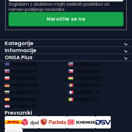
Soglašam z
obdelavo mojih osebnih podatkov
za
n
namen pošiljanja novičnika.
Naročite se na
Kategorije
Informacije
ONSA Plus
onsaplus.eu
onsaplus.si
onsaplus.sk
onsaplus.cz
onsaplus.pl
onsaplus.hu
onsaplus.de
onsaplus.ro
onsaplus.bg
onsaplus.fr
onsaplus.es
onsaplus.it
onsaplus.hr
Prevozniki