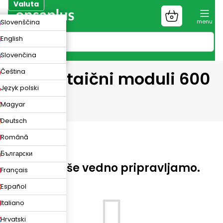
Preskoči
Valuta
na
Nakupovalni
ZK
Slovenščina
vsebino
voziček
UR
English
N
Slovenčina
Čeština
Fotovoltaični moduli 600
Język polski
W
Magyar
Deutsch
Română
Български
Izdelke še vedno pripravljamo.
Français
Español
Italiano
Hrvatski