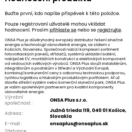
Buďte první, kdo napíše příspěvek k této položce.
Pouze registrovaní uživatelé mohou vkládat
hodnocení. Prosím
přihlaste se
nebo se
registrujte
.
ONSA Plus je důvěryhodný evropský distributor řešení slnečné
energie a technologií obnovitelné energie, se sídlem v
Košicích, Slovensku. Společnost nabízí komplexní sortiment
fotovoltaických panelů, střídačů, systémů ukládání batérií,
nabíječek EV, montážních konstrukcí a elektrických komponent
od vedoucích světových výrobců. ONSA Plus slouží instalatérům,
integrátorům a podnikům v Střední a Východní Evropě,
kombinují konkurenční ceny s odbornou technickou podporou,
rychlou logistikou a hlubokým produktovým portfoliem. Ať už
stavíte střešní systém nebo komerční sluneční park, ONSA Plus
je vašim spolehlivým partnerem pro kvalitní komponenty
obnovitelné energie.
Výrobní
ONSA Plus s.r.o.
společnost
:
Južná trieda 119, 040 01 Košice,
Adresa
:
Slovakia
E-mail
:
onsaplus@onsaplus.sk
Zástupce