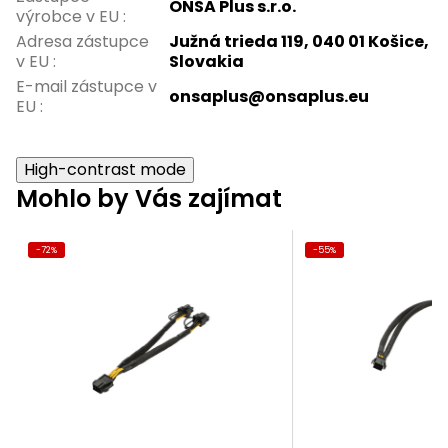
ONSA Plus s.r.o.
výrobce v EU
:
Adresa zástupce
Južná trieda 119, 040 01 Košice,
v EU
:
Slovakia
E-mail zástupce v
onsaplus@onsaplus.eu
EU
:
High-contrast mode
Mohlo by Vás zajímat
-72%
-55%