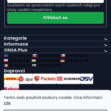
Souhlasím se
zpracováním svých osobních údajů
pro
účely zasílání newsletteru.
Přihlásit se
Kategorie
Informace
ONSA Plus
onsaplus.eu
onsaplus.sk
onsaplus.cz
onsaplus.pl
onsaplus.hu
onsaplus.de
onsaplus.ro
onsaplus.bg
Dopravci
Platby
Tento web používá soubory cookie. Více informací
zde
.