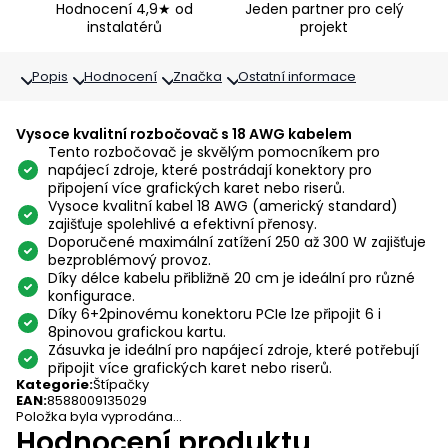
Hodnocení 4,9★ od
Jeden partner pro celý
instalatérů
projekt
Popis
Hodnocení
Značka
Ostatní informace
Vysoce kvalitní rozbočovač s 18 AWG kabelem
Tento rozbočovač je skvělým pomocníkem pro
napájecí zdroje, které postrádají konektory pro
připojení více grafických karet nebo riserů.
Vysoce kvalitní kabel 18 AWG (americký standard)
zajišťuje spolehlivé a efektivní přenosy.
Doporučené maximální zatížení 250 až 300 W zajišťuje
bezproblémový provoz.
Díky délce kabelu přibližně 20 cm je ideální pro různé
konfigurace.
Díky 6+2pinovému konektoru PCIe lze připojit 6 i
8pinovou grafickou kartu.
Zásuvka je ideální pro napájecí zdroje, které potřebují
připojit více grafických karet nebo riserů.
Kategorie
:
Štípačky
EAN
:
8588009135029
Položka byla vyprodána…
Hodnocení produktu