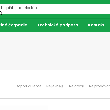
lná čerpadla
Technická podpora
Kontakt
Ř
Doporučujeme
Nejlevnější
Nejdražší
Nejprodávan
a
z