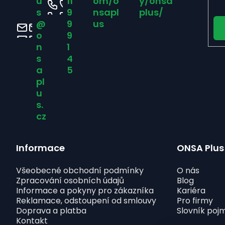
u
11
om/o
y/onsa
t
s
9
nsapl
plus/
@
9
us
í
o
9
n
1
s
4
a
5
pl
u
s.
cz
Informace
ONSA Plus
Všeobecné obchodní podmínky
O nás
Zpracování osobních údajů
Blog
Informace a pokyny pro zákazníka
Kariéra
Reklamace, odstoupení od smlouvy
Pro firmy
Doprava a platba
Slovník poj
Kontakt