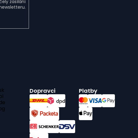
ely zasílání
newsletteru.
sk
Dopravci
Platby
pl
de
bg