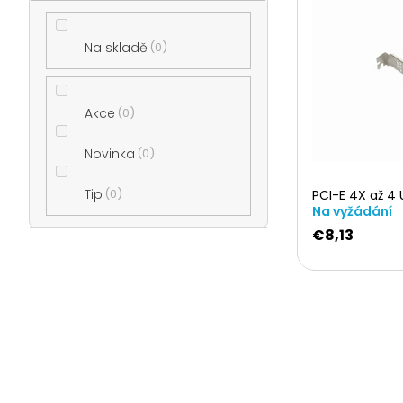
ý
t
Na skladě
0
p
r
i
Akce
0
a
s
Novinka
0
n
Tip
0
PCI-E 4X až 4 
p
Na vyžádání
n
€8,13
r
í
o
p
d
a
u