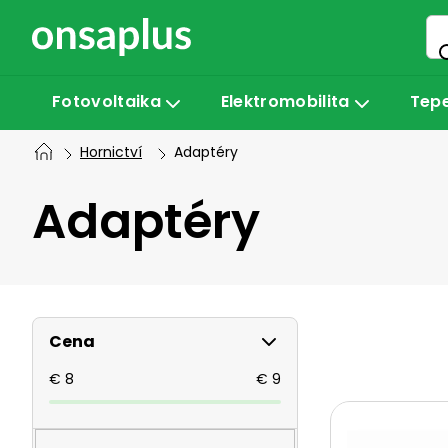
Přejít
na
obsah
Fotovoltaika
Elektromobilita
Tepe
Hornictví
Adaptéry
Adaptéry
P
Cena
o
€
8
€
9
V
s