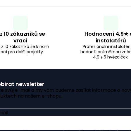
k
á
d
t
a
ů
 z 10 zákazníků se
Hodnocení 4,9★ 
c
vrací
instalatérů
 z 10 zákazníků se k nám
Profesionální instalatéř
í
rací pro další projekty.
hodnotí průměrnou zn
4,9 z 5 hvězdiček.
p
r
bírat newsletter
v
te svůj e-mail a my vám budeme zasílat informace o nov
uktech na našem e-shopu.
k
y
mail
v