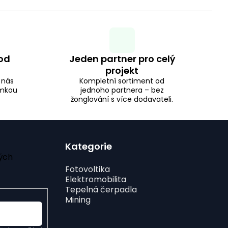
od
Jeden partner pro celý
projekt
i nás
Kompletní sortiment od
ámkou
jednoho partnera – bez
žonglování s více dodavateli.
Kategorie
ých
Fotovoltika
Elektromobilita
Tepelná čerpadla
Mining