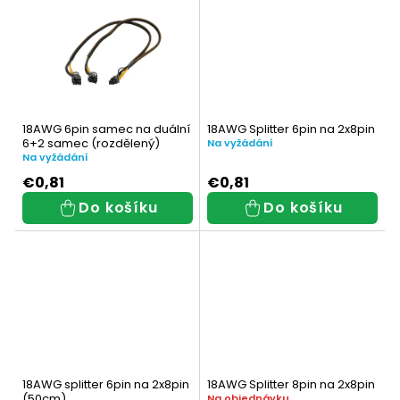
u
ů
k
t
ů
18AWG 6pin samec na duální
18AWG Splitter 6pin na 2x8pin
6+2 samec (rozdělený)
Na vyžádání
Na vyžádání
€0,81
€0,81
Do košíku
Do košíku
18AWG splitter 6pin na 2x8pin
18AWG Splitter 8pin na 2x8pin
(50cm)
Na objednávku