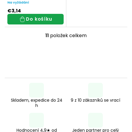
napájecí zdroj
Na vyžádání
€3,14
Do košíku
11
položek celkem
O
v
l
á
d
a
c
Skladem, expedice do 24
9 z 10 zákazníků se vrací
í
h
p
r
v
Hodnocení 4,9★ od
Jeden partner pro celý