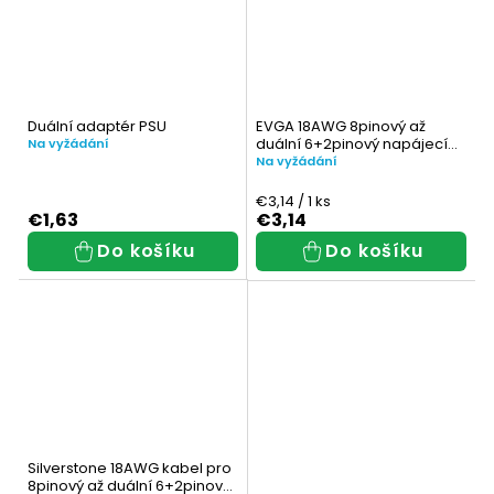
Duální adaptér PSU
EVGA 18AWG 8pinový až
duální 6+2pinový napájecí
Na vyžádání
kabel
Na vyžádání
Měrná
€3,14 / 1 ks
cena:
€1,63
€3,14
Do košíku
Do košíku
Silverstone 18AWG kabel pro
8pinový až duální 6+2pinový