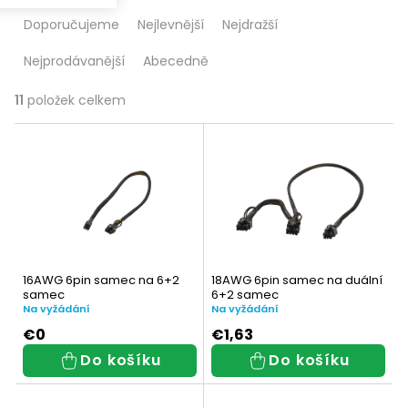
Ř
Doporučujeme
Nejlevnější
Nejdražší
a
Nejprodávanější
Abecedně
z
e
11
položek celkem
V
n
ý
í
p
p
i
r
s
o
16AWG 6pin samec na 6+2
18AWG 6pin samec na duální
p
samec
6+2 samec
d
Na vyžádání
Na vyžádání
r
u
€0
€1,63
Do košíku
Do košíku
o
k
d
t