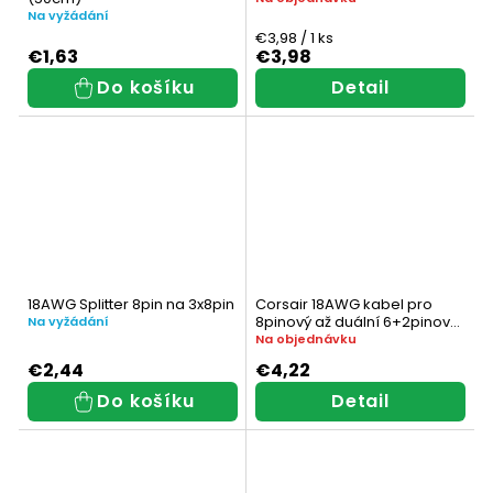
Na vyžádání
Měrná
€3,98 / 1 ks
cena:
€1,63
€3,98
Do košíku
Detail
18AWG Splitter 8pin na 3x8pin
Corsair 18AWG kabel pro
8pinový až duální 6+2pinový
Na vyžádání
napájecí zdroj
Na objednávku
€2,44
€4,22
Do košíku
Detail