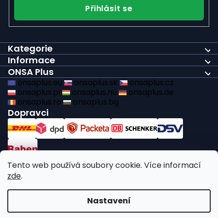
Přihlásit se
Kategorie
Informace
ONSA Plus
onsaplus.eu
onsaplus.sk
onsaplus.cz
onsaplus.pl
onsaplus.hu
onsaplus.de
onsaplus.ro
onsaplus.bg
Dopravci
Platby
Tento web používá soubory cookie. Více informací
zde
.
Plníme zákonné povinnosti recyklace
Nastavení