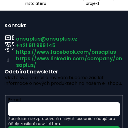
instalatérů
projekt
k
Z
y
á
v
Kontakt
ý
p
onsaplus
@
onsaplus.cz
p
a
+421 911 999 145
i
https://www.facebook.com/onsaplus
t
https://www.linkedin.com/company/on
s
í
saplus/
u
Odebírat newsletter
Vložte svůj e-mail a my vám budeme zasílat
informace o nových produktech na našem e-shopu.
E-mail
Souhlasím se
zpracováním svých osobních údajů
pro
účely zasílání newsletteru.