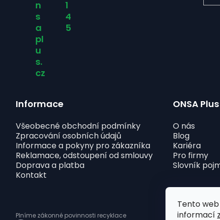
n
1
s
4
a
5
pl
u
s.
cz
Informace
ONSA Plus
Všeobecné obchodní podmínky
O nás
Zpracování osobních údajů
Blog
Informace a pokyny pro zákazníka
Kariéra
Reklamace, odstoupení od smlouvy
Pro firmy
Doprava a platba
Slovník poj
Kontakt
Tento web 
informací
Plníme zákonné povinnosti recyklace