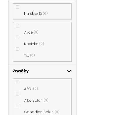
t
Na skladě
0
r
Akce
0
a
Novinka
0
n
Tip
0
n
Značky
í
p
AEG
0
Aiko Solar
0
a
Canadian Solar
0