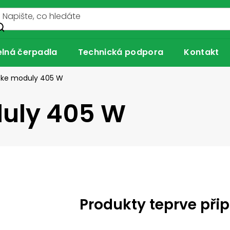
lná čerpadla
Technická podpora
Kontakt
icke moduly 405 W
duly 405 W
Produkty teprve při