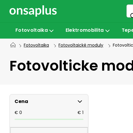
Přejít
na
obsah
Fotovoltaika
Elektromobilita
Tepe
Fotovoltaika
Fotovoltaické moduly
Fotovolt
Fotovolticke mo
P
Cena
o
€
0
€
1
s