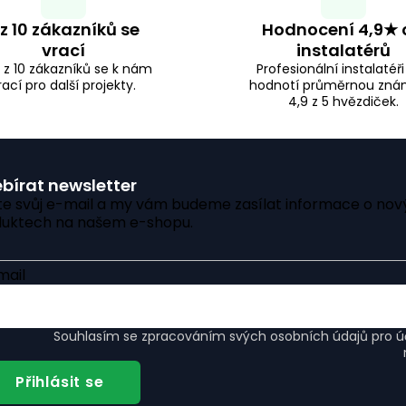
 z 10 zákazníků se
Hodnocení 4,9★ 
vrací
instalatérů
 z 10 zákazníků se k nám
Profesionální instalatéř
rací pro další projekty.
hodnotí průměrnou zn
4,9 z 5 hvězdiček.
bírat newsletter
te svůj e-mail a my vám budeme zasílat informace o nov
uktech na našem e-shopu.
mail
Souhlasím se
zpracováním svých osobních údajů
pro úč
Přihlásit se