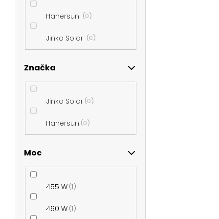
n
Hanersun
0
e
Jinko Solar
0
l
Značka
Jinko Solar
0
Hanersun
0
Moc
455 W
1
460 W
1