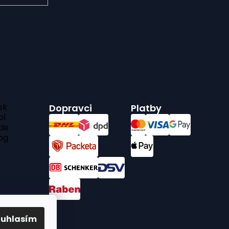
sk
Dopravci
Platby
pl
de
bg
ouhlasím