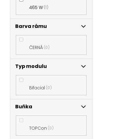
465 W
1
Barva rámu
ČERNÁ
0
Typ modulu
Bifacial
0
Buňka
TOPCon
0