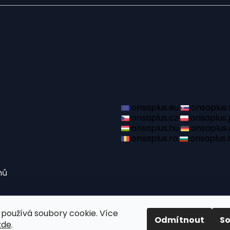
onsaplus.eu
onsaplus.
onsaplus.cz
onsaplus.
onsaplus.hu
onsaplus.
onsaplus.ro
onsaplus.
mů
používá soubory cookie. Více
Odmítnout
S
zde
.