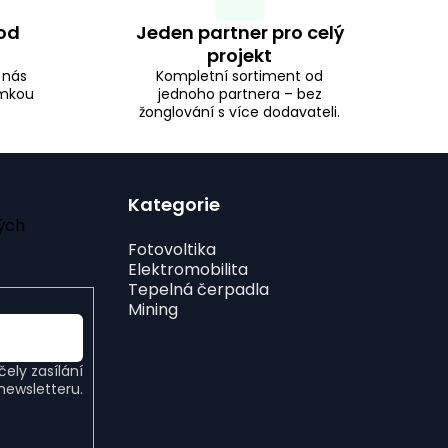
od
Jeden partner pro celý
projekt
i nás
Kompletní sortiment od
ámkou
jednoho partnera – bez
žonglování s více dodavateli.
Kategorie
ých
Fotovoltika
Elektromobilita
Tepelná čerpadla
Mining
ely zasílání
newsletteru.