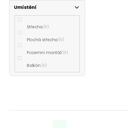
Umístění
Střecha
0
Plochá střecha
0
Pozemní montáž
0
Balkón
0