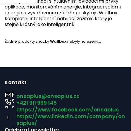
lokality. Kombinací s intuitivními ovládacími prvky
aplikace, monitorováním energie, integrací solární
energie a vyvažováním zátěže poskytuje Wallbox
kompletní inteligentní nabíjecí zážitek, který je
stejně krásný jako inteligentní.
Žádné produkty značky
Wallbox
nebyly nalezeny...
Z
á
Kontakt
p
onsaplus
@
onsaplus.cz
a
+421 911 999 145
https://www.facebook.com/onsaplus
t
https://www.linkedin.com/company/on
í
saplus/
Odebírat newsletter