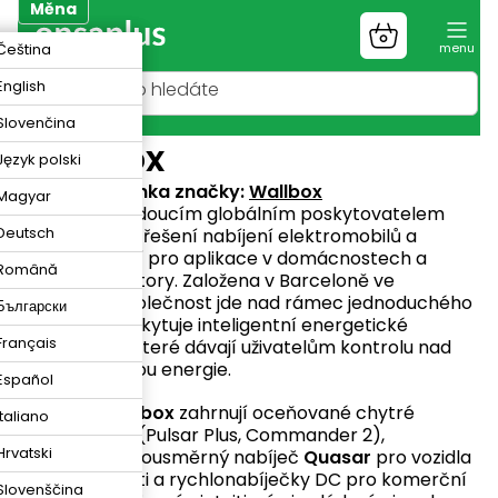
Přejít
Měna
na
Nákupní
K
Čeština
obsah
košík
R
English
N
Slovenčina
Wallbox
Język polski
Webová stránka značky:
Wallbox
Magyar
Wallbox
je vedoucím globálním poskytovatelem
Deutsch
inteligentních řešení nabíjení elektromobilů a
správy energií pro aplikace v domácnostech a
Română
komerční sektory. Založena v Barceloně ve
Španělsku, společnost jde nad rámec jednoduchého
Български
nabíjení a poskytuje inteligentní energetické
Français
ekosystémy, které dávají uživatelům kontrolu nad
jejich spotřebou energie.
Español
Produkty
Wallbox
zahrnují oceňované chytré
Italiano
nabíječky AC (Pulsar Plus, Commander 2),
Hrvatski
průlomový obousměrný nabíječ
Quasar
pro vozidla
do domácnosti a rychlonabíječky DC pro komerční
Slovenščina