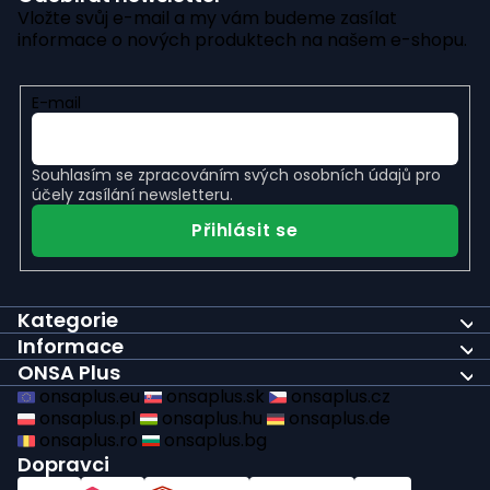
Vložte svůj e-mail a my vám budeme zasílat
informace o nových produktech na našem e-shopu.
E-mail
Souhlasím se
zpracováním svých osobních údajů
pro
účely zasílání newsletteru.
Přihlásit se
Kategorie
Informace
ONSA Plus
onsaplus.eu
onsaplus.sk
onsaplus.cz
onsaplus.pl
onsaplus.hu
onsaplus.de
onsaplus.ro
onsaplus.bg
Dopravci