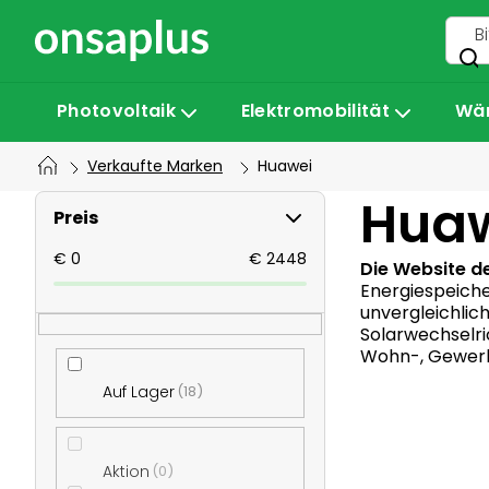
Zum
Inhalt
springen
Photovoltaik
Elektromobilität
Wä
Verkaufte Marken
Huawei
S
Hua
Preis
e
€
0
€
2448
Die Website d
Energiespeiche
unvergleichlich
i
Solarwechselri
Wohn-, Gewerb
t
Auf Lager
18
e
Aktion
0