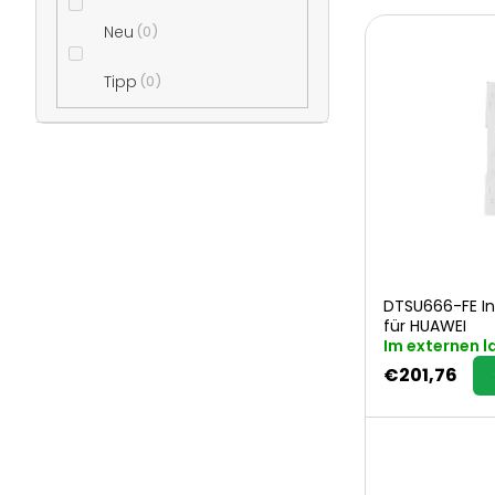
n
L
Neu
0
l
i
Tipp
0
e
s
i
t
s
e
t
DTSU666-FE Int
d
für HUAWEI
e
Im externen l
e
€201,76
r