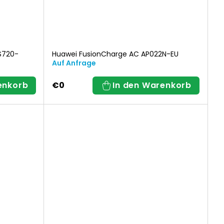
S720-
Huawei FusionCharge AC AP022N-EU
Auf Anfrage
enkorb
€0
In den Warenkorb