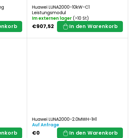
ng
Huawei LUNA2000-10kW-C1
Leistungsmodul
Im externen lager
(>10 St)
enkorb
€907,52
In den Warenkorb
Huawei LUNA2000-2.0MWH-1H1
Auf Anfrage
enkorb
€0
In den Warenkorb