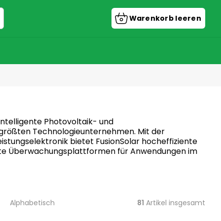
Warenkorb leeren
Warenkorb
 intelligente Photovoltaik- und
 größten Technologieunternehmen. Mit der
eistungselektronik bietet FusionSolar hocheffiziente
igente Überwachungsplattformen für Anwendungen im
81
Artikel insgesamt
Alphabetisch