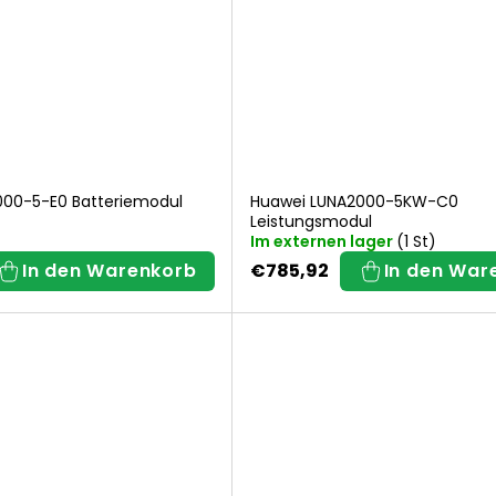
000-5-E0 Batteriemodul
Huawei LUNA2000-5KW-C0
Leistungsmodul
Im externen lager
(1 St)
In den Warenkorb
€785,92
In den War