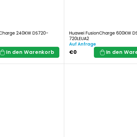
nCharge 240KW DS720-
Huawei FusionCharge 600KW D
720LEUA2
Auf Anfrage
In den Warenkorb
€0
In den War