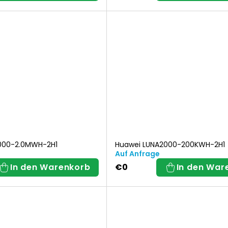
000-2.0MWH-2H1
Huawei LUNA2000-200KWH-2H1
Auf Anfrage
In den Warenkorb
€0
In den War