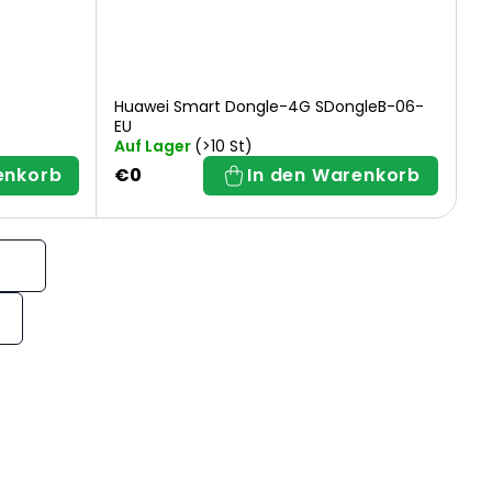
Huawei Smart Dongle-4G SDongleB-06-
EU
Auf Lager
(>10 St)
enkorb
€0
In den Warenkorb
n