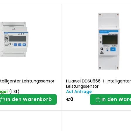
r
o
d
u
k
t
elligenter Leistungssensor
Huawei DDSU666-H Intelligenter
Leistungssensor
s
ager
(1 St)
Auf Anfrage
In den Warenkorb
€0
In den War
o
r