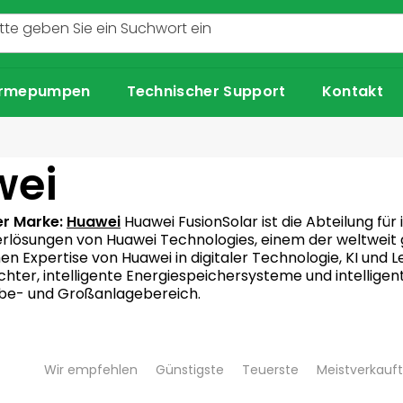
rmepumpen
Technischer Support
Kontakt
wei
er Marke:
Huawei
Huawei FusionSolar ist die Abteilung für
rlösungen von Huawei Technologies, einem der weltweit
en Expertise von Huawei in digitaler Technologie, KI und L
chter, intelligente Energiespeichersysteme und intell
e- und Großanlagebereich.
P
Wir empfehlen
Günstigste
Teuerste
Meistverkauft