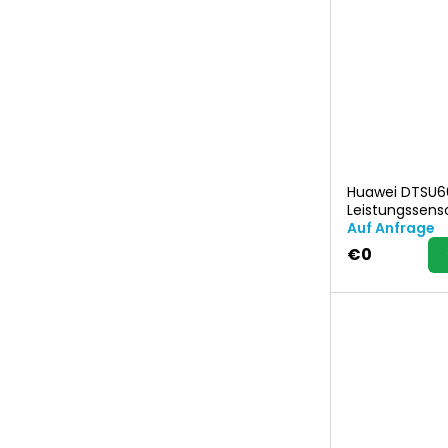
P
r
o
d
Huawei DTSU66
u
Leistungssens
Auf Anfrage
k
€0
t
e