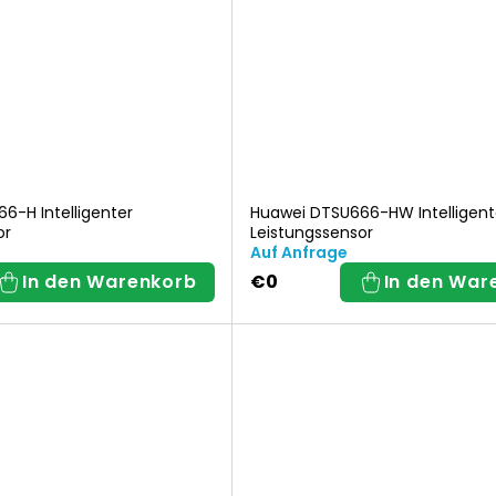
t
i
e
r
6-H Intelligenter
Huawei DTSU666-HW Intelligent
or
Leistungssensor
u
Auf Anfrage
In den Warenkorb
€0
In den War
n
g