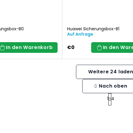
rungsbox-B0
Huawei Sicherungsbox-B1
Auf Anfrage
In den Warenkorb
€0
In den War
Weitere 24 lade
Nach oben
S
1
4
t
P
e
a
g
u