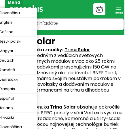
Prejsť
Mena
na
Nákupný
K
Slovenčina
obsah
košík
R
English
N
Čeština
Trina Solar
Język polski
Webová stránka značky:
Trina Solar
Magyar
Trina Solar
je jedným z vedúcich svetovych
Deutsch
výrobcov solárnych modulov s viac ako 25 rokmi
skúseností a dodávkami presahujúcimi 150 GW na
Română
celom svete. Uznávaný ako dodávateľ BNEF Tier 1,
spoločnosť je známa svojím neustálym pokrokom v
Български
technológii fotovoltaiky a dodávaním modulov s
Français
vedúcimi performancami na trhu a dlhodobou
spoľahlivosťou.
Español
Produktová ponuka
Trina Solar
obsahuje pokročilé
Italiano
N-type a mono PERC panely v sérii Vertex s vysokou
Hrvatski
kapacitou pre rezidenčné, komerčné a utility-scale
aplikácie. Pomocou najnovejšej technológie buniek
Slovenščina