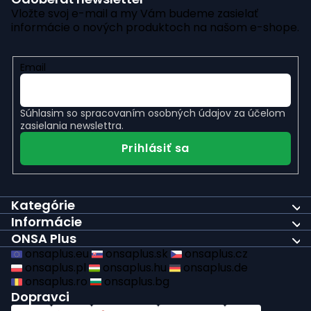
Vložte svoj e-mail a my Vám budeme zasielať
informácie o nových produktoch na našom e-shope.
Email
Súhlasim so
spracovaním osobných údajov
za účelom
zasielania newslettra.
Prihlásiť sa
Kategórie
Informácie
ONSA Plus
onsaplus.eu
onsaplus.sk
onsaplus.cz
onsaplus.pl
onsaplus.hu
onsaplus.de
onsaplus.ro
onsaplus.bg
Dopravci