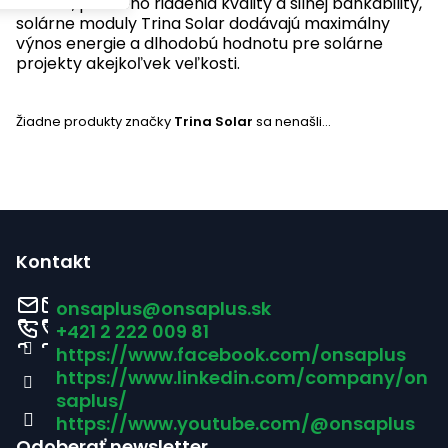
210mm, prísneho riadenia kvality a silnej bankability,
solárne moduly Trina Solar dodávajú maximálny
výnos energie a dlhodobú hodnotu pre solárne
projekty akejkoľvek veľkosti.
Žiadne produkty značky
Trina Solar
sa nenašli...
Z
á
Kontakt
p
onsaplus
@
onsaplus.sk
ä
+421 2 222 009 81
https://www.facebook.com/onsaplus
t
https://www.linkedin.com/company/on
i
saplus/
https://www.youtube.com/@onsaplus
e
Odoberať newsletter