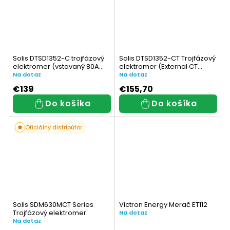
Solis DTSD1352-C trojfázový
Solis DTSD1352-CT Trojfázový
elektromer (vstavaný 80A
elektromer (External CT
CT)
3x150A:5A)
Na dotaz
Na dotaz
€139
€155,70
Do košíka
Do košíka
Oficiálny distribútor
Solis SDM630MCT Series
Victron Energy Merač ET112
Trojfázový elektromer
Na dotaz
Na dotaz