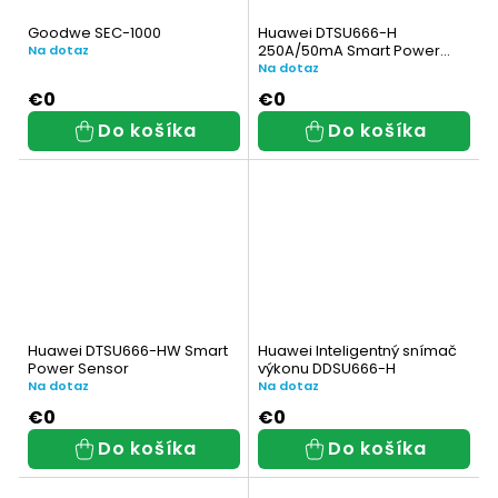
Goodwe SEC-1000
Huawei DTSU666-H
250A/50mA Smart Power
Na dotaz
Sensor
Na dotaz
€0
€0
Do košíka
Do košíka
Huawei DTSU666-HW Smart
Huawei Inteligentný snímač
Power Sensor
výkonu DDSU666-H
Na dotaz
Na dotaz
€0
€0
Do košíka
Do košíka