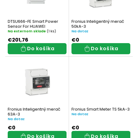
i
p
s
r
DTSU666-FE Smart Power
Fronius Inteligentný merač
p
Sensor For HUAWEI
50kA-3
o
Na externom sklade
(1 ks)
Na dotaz
r
d
€201,76
€0
Do košíka
Do košíka
o
u
d
k
u
t
k
o
t
v
o
Fronius Inteligentný merač
Fronius Smart Meter TS 5kA-3
63A-3
v
Na dotaz
Na dotaz
€0
€0
Do košíka
Do košíka