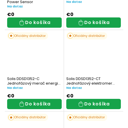
Power Sensor
Na dotaz
Na dotaz
€0
€0
Do košíka
Do košíka
Oficiálny distribútor
Oficiálny distribútor
Solis DDSD1352-C
Solis DDSD1352-CT
Jednofázový merač energie
Jednofázový elektromer
(Vstavaný CT)
(Externý CT)
Na dotaz
Na dotaz
€0
€0
Do košíka
Do košíka
Oficiálny distribútor
Oficiálny distribútor