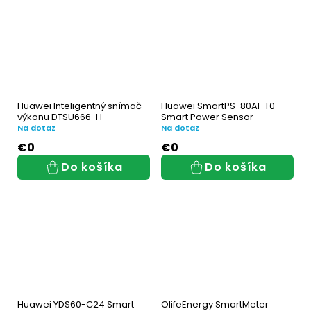
Huawei Inteligentný snímač
Huawei SmartPS-80AI-T0
výkonu DTSU666-H
Smart Power Sensor
Na dotaz
Na dotaz
€0
€0
Do košíka
Do košíka
Huawei YDS60-C24 Smart
OlifeEnergy SmartMeter