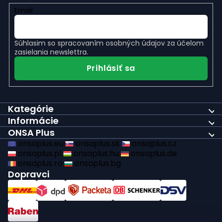
Email
Súhlasim so
spracovaním osobných údajov
za účelom
zasielania newslettra.
Prihlásiť sa
Kategórie
Informácie
ONSA Plus
onsaplus.eu
onsaplus.sk
onsaplus.cz
onsaplus.pl
onsaplus.hu
onsaplus.de
onsaplus.ro
onsaplus.bg
Dopravci