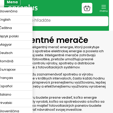
Prejsť
Mena
na
Nákupný
K
Slovenčina
obsah
košík
R
English
N
Čeština
Język polski
Inteligentné merače
Magyar
Smartmeter je inteligentný merač energie, ktorý poskytuje
podrobné údaje o spotrebe elektrickej energie a posiela ich
Deutsch
späť do elektrickej siete. Inteligentné merače zohrávajú
kľúčovú úlohu vo fotovoltike, pretože umožňujú presné
Română
monitorovanie a kontrolu výroby, spotreby a distribúcie
elektrickej energie z fotovoltaických systémov.
Български
Tieto merače môžu zaznamenávať spotrebu a výrobu
Français
elektrickej energie v krátkych intervaloch, často každú hodinu
alebo minútu, čo prispieva k presnejšiemu vyúčtovaniu, lepšej
Español
optimalizácii spotreby a efektívnejšiemu využívaniu vyrobenej
energie.
Italiano
Vďaka smartmetru budete presne vedieť, koľko energie
fotovoltické panely vyrobili, koľko sa spotrebovalo a koľko sa
Hrvatski
vrátilo do siete. Ako majiteľ fotovoltaických panelov budete
môcť optimalizovať návratnosť svojej investície.
Slovenščina