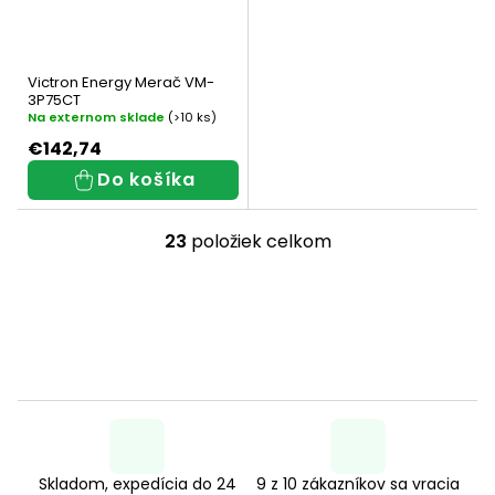
Victron Energy Merač VM-
3P75CT
Na externom sklade
(>10 ks)
€142,74
Do košíka
23
položiek celkom
O
v
l
á
d
a
c
Skladom, expedícia do 24
9 z 10 zákazníkov sa vracia