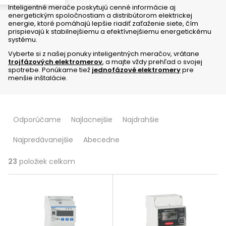
Inteligentné merače poskytujú cenné informácie aj
energetickým spoločnostiam a distribútorom elektrickej
energie, ktoré pomáhajú lepšie riadiť zaťaženie siete, čím
prispievajú k stabilnejšiemu a efektívnejšiemu energetickému
systému.
Vyberte si z našej ponuky inteligentných meračov, vrátane
trojfázových elektromerov
, a majte vždy prehľad o svojej
spotrebe. Ponúkame tiež
jednofázové elektromery
pre
menšie inštalácie.
R
Odporúčame
Najlacnejšie
Najdrahšie
a
Najpredávanejšie
Abecedne
d
e
23
položiek celkom
V
n
ý
i
p
e