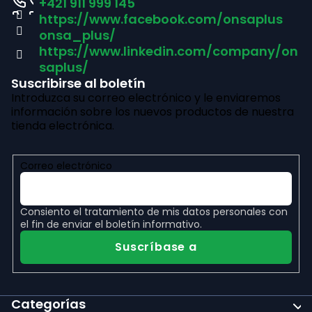
d
+421 911 999 145
https://www.facebook.com/onsaplus
e
onsa_plus/
p
https://www.linkedin.com/company/on
saplus/
á
Suscribirse al boletín
Introduzca su correo electrónico y le enviaremos
g
información sobre los nuevos productos de nuestra
i
tienda electrónica.
n
Correo electrónico
a
Consiento el
tratamiento de mis datos personales
con
el fin de enviar el boletín informativo.
Suscríbase a
Categorías