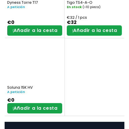
Dyness Torre T17
Tigo TS4-A-O
A petición
En stock
(>10 pieza)
Precio
€32 / 1 pcs
de
€0
€32
la
Añadir a la cesta
Añadir a la cesta
medida:
Soluna 15K HV
A petición
€0
Añadir a la cesta