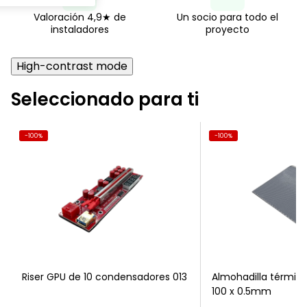
o
Valoración 4,9★ de
Un socio para todo el
instaladores
proyecto
t
r
High-contrast mode
o
Seleccionado para ti
s
-100%
-100%
Riser GPU de 10 condensadores 013
Almohadilla térmic
100 x 0.5mm