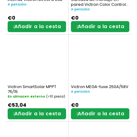
pared Victron Color Control
A petición
GX
A petición
€0
€0
Añadir a la cesta
Añadir a la cesta
Victron SmartSolar MPPT
Victron MEGA-fuse 250A/58V
75/15
A petición
En almacen externo
(>10 pieza)
€53,04
€0
Añadir a la cesta
Añadir a la cesta