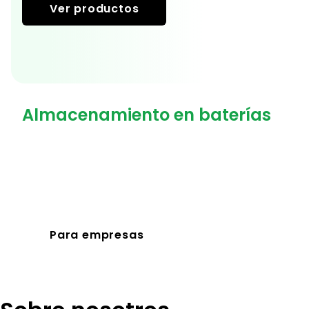
Ver productos
Almacenamiento en baterías
para operaciones exigentes
Aproveche el mejor precio y ahorre/gane
dinero.
Utilice la electricidad almacenada por la
noche.
Para empresas