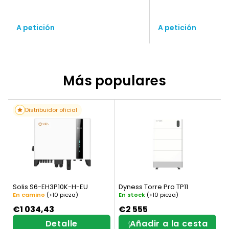
A petición
A petición
Más populares
Distribuidor oficial
Solis S6-EH3P10K-H-EU
Dyness Torre Pro TP11
En camino
(>10 pieza)
En stock
(>10 pieza)
€1 034,43
€2 555
Detalle
Añadir a la cesta