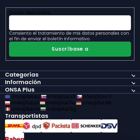
n
Correo electrónico
a
Consiento el
tratamiento de mis datos personales
con
el fin de enviar el boletín informativo.
Suscríbase a
Categorías
Información
ONSA Plus
onsaplus.eu
onsaplus.sk
onsaplus.cz
onsaplus.pl
onsaplus.hu
onsaplus.de
onsaplus.ro
onsaplus.bg
Transportistas