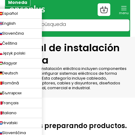
Ir
Moneda
al
Cesta
ZK
Español
contenido
de
la
UR
English
compra
LN
Slovenčina
Buscar en
Čeština
Material de instalación
Język polski
eléctrica
Magyar
Los materiales de instalación eléctrica incluyen componentes
Deutsch
esenciales para configurar sistemas eléctricos de forma
segura y eficiente. Esta categoría incluye cableado,
Română
conectores, interruptores, cables y disyuntores, diseñados
para uso residencial, comercial e industrial.
Български
Français
Italiano
Hrvatski
Seguimos preparando productos.
Slovenščina