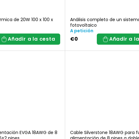
rmica de 20W 100 x 100 x
Análisis completo de un sistem
fotovoltaico
A petición
Añadir a la cesta
€0
Añadir a l
entación EVGA 18AWG de 8
Cable Silverstone 18AWG para 
6+2 pines
alimentación de 8 pines a dobl