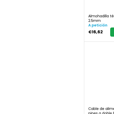
Almohadilla té
2.5mm
A petición
€16,62
Cable de alim
pines a doble 