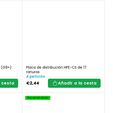
s (G9+)
Placa de distribución HPE-CS de 17
ranuras
A petición
a cesta
€2,44
Añadir a la cesta
Recomendado