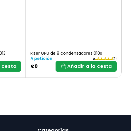
013
Riser GPU de 8 condensadores 010s
A petición
La
a cesta
€0
Añadir a la cesta
valoración
media
del
producto
es
de
5,0
sobre
5
estrellas.
Categorías