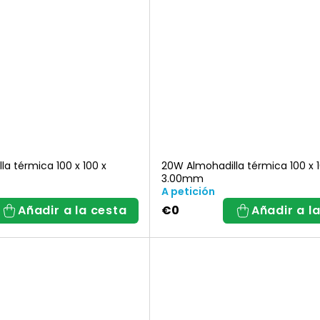
c
i
ó
n
d
a térmica 100 x 100 x
20W Almohadilla térmica 100 x 1
3.00mm
e
A petición
Añadir a la cesta
€0
Añadir a l
p
r
o