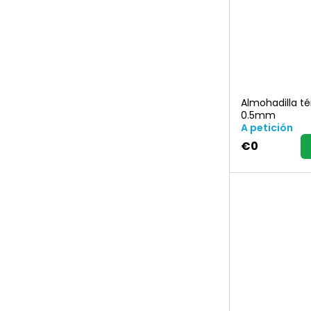
Almohadilla té
0.5mm
A petición
€0