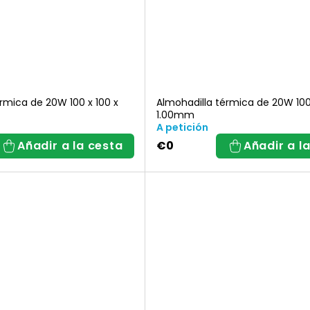
d
u
c
rmica de 20W 100 x 100 x
Almohadilla térmica de 20W 100 
1.00mm
t
A petición
Añadir a la cesta
€0
Añadir a l
o
s