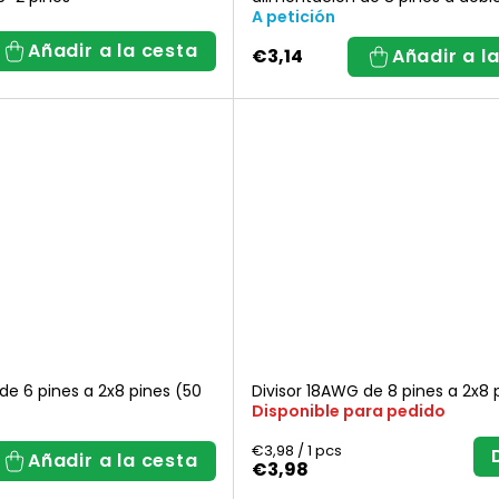
pines
A petición
Añadir a la cesta
€3,14
Añadir a l
de 6 pines a 2x8 pines (50
Divisor 18AWG de 8 pines a 2x8 
Disponible para pedido
Precio
€3,98 / 1 pcs
Añadir a la cesta
de
€3,98
la