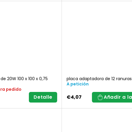
medida:
de 20W 100 x 100 x 0,75
placa adaptadora de 12 ranura
A petición
ara pedido
Detalle
€4,07
Añadir a l