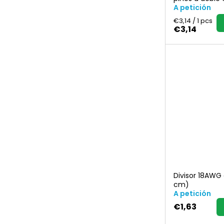
A petición
Precio
€3,14 / 1 pcs
de
€3,14
la
medida:
Divisor 18AWG 
cm)
A petición
€1,63