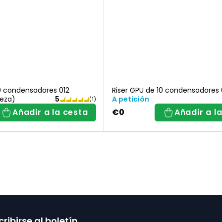
10 condensadores 012
Riser GPU de 10 condensadores 
ieza)
A petición
La
Añadir a la cesta
€0
Añadir a l
valoración
media
del
producto
C
es
de
o
5,0
sobre
n
5
estrellas.
t
ribirse al boletín