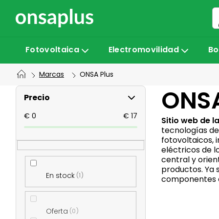
Ir
al
contenido
Fotovoltaica
Electromovilidad
Bo
Marcas
ONSA Plus
B
ONSA
Precio
a
€
0
€
17
Sitio web de 
tecnologías de
fotovoltaicos,
r
eléctricos de 
central y orie
r
productos. Ya 
En stock
1
componentes d
a
Oferta
0