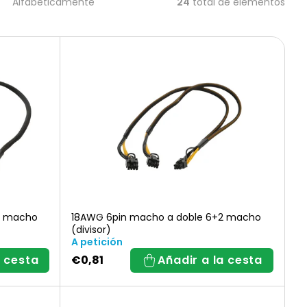
24
total de elementos
Alfabéticamente
2 macho
18AWG 6pin macho a doble 6+2 macho
(divisor)
A petición
a cesta
€0,81
Añadir a la cesta