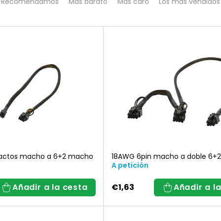
Recomendamos
Más barato
Más caro
Los más vendidos
l
a
s
i
f
i
actos macho a 6+2 macho
18AWG 6pin macho a doble 6+
A petición
c
Añadir a la cesta
€1,63
Añadir a l
a