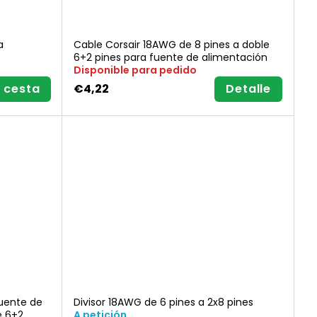
a
Cable Corsair 18AWG de 8 pines a doble
6+2 pines para fuente de alimentación
Disponible para pedido
a cesta
€4,22
Detalle
fuente de
Divisor 18AWG de 6 pines a 2x8 pines
e 6+2
A petición