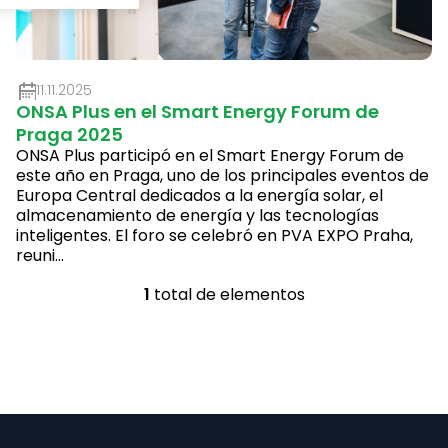
e
a
r
11.11.2025
ONSA Plus en el Smart Energy Forum de
t
Praga 2025
í
ONSA Plus participó en el Smart Energy Forum de
este año en Praga, uno de los principales eventos de
c
Europa Central dedicados a la energía solar, el
almacenamiento de energía y las tecnologías
u
inteligentes. El foro se celebró en PVA EXPO Praha,
reuni...
l
1
total de elementos
o
C
s
o
n
t
P
r