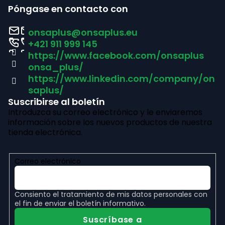
i
o
Póngase en contacto con
l
e
onsaplus
@
onsaplus.eu
e
d
+421 911 999 145
s
https://www.facebook.com/onsaplus
e
onsa_plus/
d
p
https://www.linkedin.com/company/on
e
saplus/
á
l
Suscribirse al boletín
Introduzca su correo electrónico y le enviaremos
g
i
información sobre los nuevos productos de nuestra
s
i
tienda electrónica.
t
n
a
Correo electrónico
a
d
o
Consiento el
tratamiento de mis datos personales
con
el fin de enviar el boletín informativo.
Suscríbase a