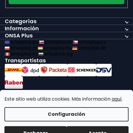
Categorías
Información
ONSA Plus
onsaplus.eu
onsaplus.sk
onsaplus.cz
onsaplus.pl
onsaplus.hu
onsaplus.de
onsaplus.ro
onsaplus.bg
Transportistas
Pagos
Este sitio web utiliza cookies. Más información
aquí
.
Cumplimos con las obligaciones legales de reciclaje
Configuración
Copyright 2026
ONSA Plus
. Todos los derechos reservados.