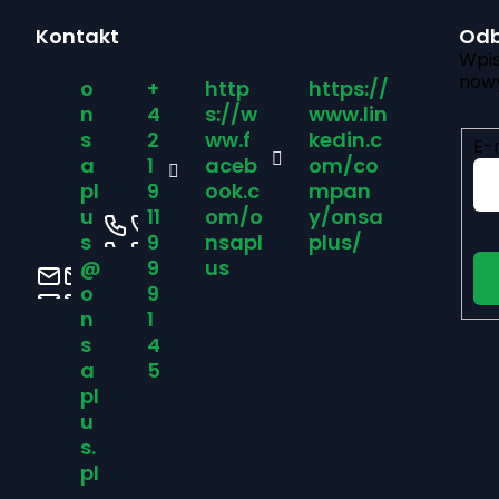
S
Kontakt
Odb
t
Wpis
nowy
o
+
http
https://
o
n
4
s://w
www.lin
s
2
ww.f
kedin.c
E-
p
a
1
aceb
om/co
pl
9
ook.c
mpan
u
11
om/o
y/onsa
k
s
9
nsapl
plus/
@
9
us
a
o
9
n
1
s
4
a
5
pl
u
s.
pl