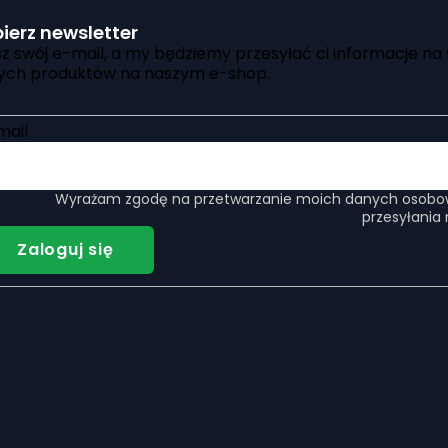
ierz newsletter
z swój e-mail, a my będziemy przesyłać ci informacje na
ch produktów na naszym e-shop.
mail
Wyrażam zgodę na
przetwarzanie moich danych osob
przesyłania 
Zaloguj się