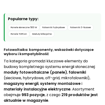
5000
a
t
2
g
r
i
0000
Popularne typy:
12
o
n
l
Panele słoneczne 500 W
Falowniki hybrydowe
Falowniki 3-fazowe
a
0000
6
k
Panele TOPCon
Moduły bifacjalne
c
i
j
6600
2
l
a
Fotowoltaika: komponenty, wskazówki dotyczące
wyboru i kompatybilność
i
0000
3
Ta kategoria gromadzi kluczowe elementy do
s
budowy kompletnego systemu energii słonecznej:
t
5000
moduły fotowoltaiczne (panele)
,
falowniki
3
y
(sieciowe, hybrydowe, off-grid, mikrofalowniki),
magazyny energii
,
systemy montażowe
i
0000
5
materiały instalacyjne elektryczne
. Asortyment
obejmuje
993 pozycje
, z czego
219 produktów jest
0000
aktualnie w magazynie
.
3