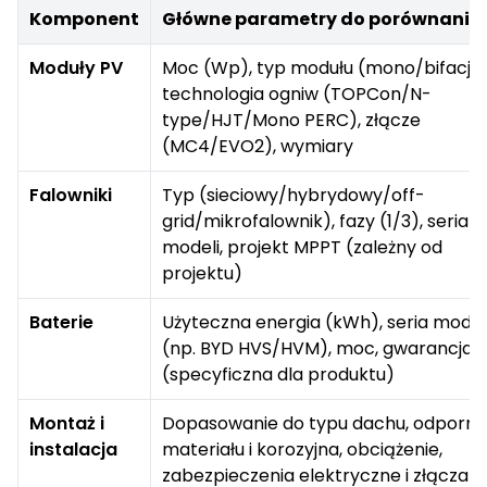
Komponent
Główne parametry do porównania
Moduły PV
Moc (Wp), typ modułu (mono/bifacjal
technologia ogniw (TOPCon/N-
type/HJT/Mono PERC), złącze
(MC4/EVO2), wymiary
Falowniki
Typ (sieciowy/hybrydowy/off-
grid/mikrofalownik), fazy (1/3), seria
modeli, projekt MPPT (zależny od
projektu)
Baterie
Użyteczna energia (kWh), seria model
(np. BYD HVS/HVM), moc, gwarancja
(specyficzna dla produktu)
Montaż i
Dopasowanie do typu dachu, odporn
instalacja
materiału i korozyjna, obciążenie,
zabezpieczenia elektryczne i złącza