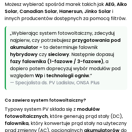
Możesz wybierać spośród marek takich jak
AEG
,
Aiko
00000
Solar
,
Canadian Solar
,
Hanersun
,
Jinko Solar
i
6
innych producentów dostępnych za pomocą filtrów.
05000
1
„Wybierając system fotowoltaiczny, zdecyduj
najpierw, czy potrzebujesz
przygotowania pod
0000
akumulator -
to determinuje falownik
3
hybrydowy
czy
sieciowy
. Następnie dopasuj
fazy falownika (1-fazowe / 3-fazowe)
, a
5000
1
dopiero potem doprecyzuj wybór modułów pod
względem
Wp
i
technologii ogniw
.”
20000
— Specjalista ds. PV Ladislav, ONSA Plus
4
25000
3
Co zawiera system fotowoltaiczny?
Typowy system PV składa się z
modułów
30000
fotowoltaicznych
, które generują prąd stały (DC),
1
falownika
, który konwertuje prąd stały na użyteczny
prąd zmienny (AC), opcjonalnych
akumulatorów
do