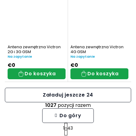
9990
1
0000
10
Antena zewnętrzna Victron
Antena zewnętrzna Victron
3000
2G i 3G GSM
4G GSM
3
Na zapytanie
Na zapytanie
€0
€0
3300
3
Do koszyka
Do koszyka
5000
2
Załaduj jeszcze 24
6000
1027
pozycji razem
4
K
Do góry
0000
o
7
1
43
P
n