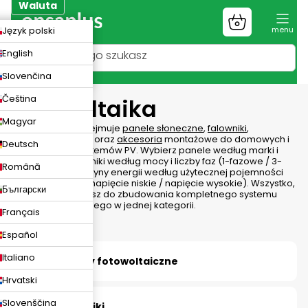
Przejść
Waluta
do
Koszyk
ZK
Język polski
treści
UR
English
LN
Slovenčina
Čeština
Fotowoltaika
Magyar
Fotowoltaika
obejmuje
panele słoneczne
,
falowniki
,
magazyny energii
oraz
akcesoria
montażowe do domowych i
Deutsch
komercyjnych systemów PV. Wybierz panele według marki i
mocy (Wp), falowniki według mocy i liczby faz (1-fazowe / 3-
Română
fazowe), a magazyny energii według użytecznej pojemności
(kWh) i napięcia (napięcie niskie / napięcie wysokie). Wszystko,
Български
czego potrzebujesz do zbudowania kompletnego systemu
zasilania słonecznego w jednej kategorii.
Français
Español
Italiano
Moduły fotowoltaiczne
Hrvatski
Slovenščina
Falowniki