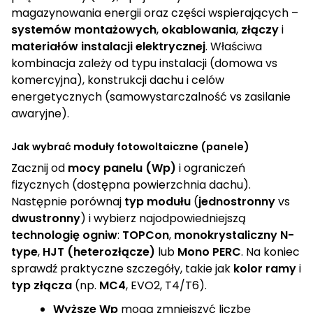
35000
1
magazynowania energii oraz części wspierających –
systemów montażowych
,
okablowania
,
złączy
i
36000
materiałów instalacji elektrycznej
. Właściwa
1
kombinacja zależy od typu instalacji (domowa vs
komercyjna), konstrukcji dachu i celów
50000
1
energetycznych (samowystarczalność vs zasilanie
awaryjne).
00000
1
Jak wybrać moduły fotowoltaiczne (panele)
15000
Zacznij od
mocy panelu (Wp)
i ograniczeń
1
fizycznych (dostępna powierzchnia dachu).
Następnie porównaj
typ modułu
(
jednostronny
vs
50000
2
dwustronny
) i wybierz najodpowiedniejszą
technologię ogniw
:
TOPCon
,
monokrystaliczny N-
55000
type
,
HJT (heterozłącze)
lub
Mono PERC
. Na koniec
1
sprawdź praktyczne szczegóły, takie jak
kolor ramy
i
typ złącza
(np.
MC4
, EVO2, T4/T6).
00000
1
Wyższe Wp
mogą zmniejszyć liczbę