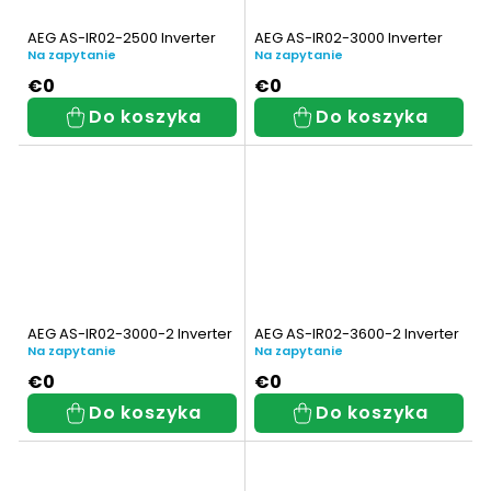
ó
t
50 W
1
AEG AS-IR02-2500 Inverter
AEG AS-IR02-3000 Inverter
w
Na zapytanie
Na zapytanie
ó
55 W
1
€0
€0
w
Do koszyka
Do koszyka
60 W
1
00 W
6
00 W
2
00 W
2
00 W
8
AEG AS-IR02-3000-2 Inverter
AEG AS-IR02-3600-2 Inverter
Na zapytanie
Na zapytanie
000 W
5
€0
€0
Do koszyka
Do koszyka
200 W
7
500 W
4