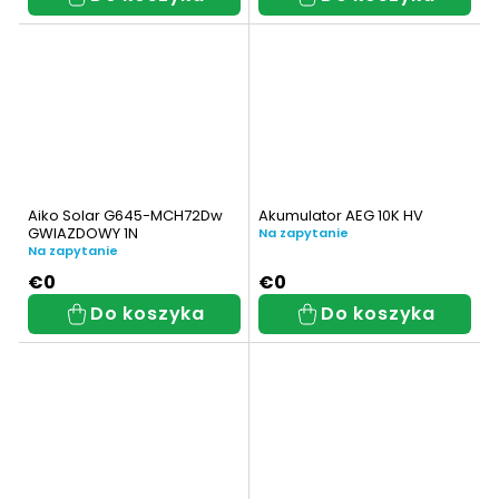
2000
19
2500
4
4000 W
1
Aiko Solar G645-MCH72Dw
Akumulator AEG 10K HV
5000
GWIAZDOWY 1N
Na zapytanie
19
Na zapytanie
€0
€0
6000
2
Do koszyka
Do koszyka
7000
6
7500
2
8000
3