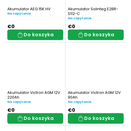
Akumulator AEG 15K HV
Akumulator Solinteg E2BR-
S112-C
Na zapytanie
9900 W
1
Na zapytanie
€0
€0
0000
11
Do koszyka
Do koszyka
1000 W
1
2000
2
3000
3
Akumulator Victron AGM 12V
Akumulator Victron AGM 12V
5000
15
220Ah
90Ah
Na zapytanie
Na zapytanie
€0
€0
7000
2
Do koszyka
Do koszyka
9900
2