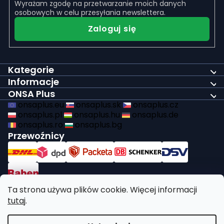
Wyrażam zgodę na
przetwarzanie moich danych
osobowych
w celu przesyłania newslettera.
Zaloguj się
Kategorie
Informacje
ONSA Plus
onsaplus.eu
onsaplus.sk
onsaplus.cz
onsaplus.pl
onsaplus.hu
onsaplus.de
onsaplus.ro
onsaplus.bg
Przewoźnicy
Płatności
Ta strona używa plików cookie. Więcej informacji
tutaj
.
Wypełniamy ustawowe obowiązki dotyczące recyklingu