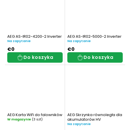
600 W
10
000
14
AEG AS-IR02-4200-2 Inverter
AEG AS-IR02-5000-2 Inverter
200 W
2
Na zapytanie
Na zapytanie
€0
€0
400 W
1
Do koszyka
Do koszyka
500 W
7
700 W
1
000
41
300 W
1
AEG Karta WiFi do falowników
AEG Skrzynka równoległa dla
akumulatorów HV
W magazynie
(3 szt)
500 W
3
Na zapytanie