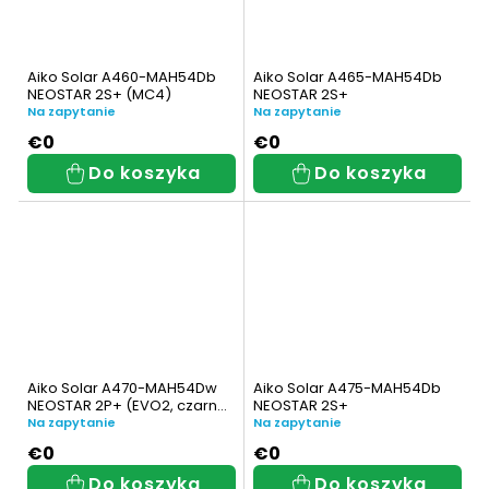
30
200 W
2
Aiko Solar A460-MAH54Db
Aiko Solar A465-MAH54Db
NEOSTAR 2S+ (MC4)
NEOSTAR 2S+
500 W
1
Na zapytanie
Na zapytanie
€0
€0
000 W
9
Do koszyka
Do koszyka
500 W
1
000
33
200 W
2
000 W
5
Aiko Solar A470-MAH54Dw
Aiko Solar A475-MAH54Db
NEOSTAR 2P+ (EVO2, czarna
NEOSTAR 2S+
0000
ramka)
Na zapytanie
Na zapytanie
34
€0
€0
Do koszyka
Do koszyka
000 W
1