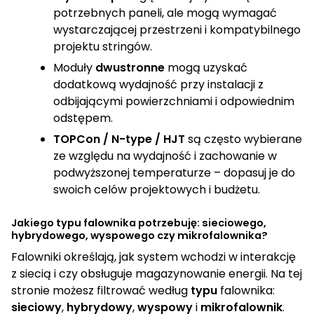
potrzebnych paneli, ale mogą wymagać
50000
2
wystarczającej przestrzeni i kompatybilnego
projektu stringów.
Moduły
dwustronne
mogą uzyskać
dodatkową wydajność przy instalacji z
odbijającymi powierzchniami i odpowiednim
odstępem.
TOPCon / N-type / HJT
są często wybierane
ze względu na wydajność i zachowanie w
podwyższonej temperaturze – dopasuj je do
swoich celów projektowych i budżetu.
Jakiego typu falownika potrzebuję: sieciowego,
hybrydowego, wyspowego czy mikrofalownika?
Falowniki określają, jak system wchodzi w interakcję
z siecią i czy obsługuje magazynowanie energii. Na tej
stronie możesz filtrować według
typu
falownika:
sieciowy
,
hybrydowy
,
wyspowy
i
mikrofalownik
.