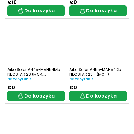
€10
€0
600 W
11
Do koszyka
Do koszyka
680 W
7
700 W
2
000
19
200 W
4
Aiko Solar A445-MAH54Mb
Aiko Solar A455-MAH54Db
NEOSTAR 2S (MC4,
NEOSTAR 2S+ (MC4)
500 W
1
całkowicie czarny)
Na zapytanie
Na zapytanie
€0
€0
600 W
9
Do koszyka
Do koszyka
000
51
200 W
2
000