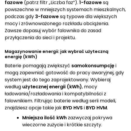
fazowe
(patrz filtr „Liczba faz”).
1-fazowe
są
powszechne w mniejszych systemach mieszkalnych,
podczas gdy
3-fazowe
są typowe dla większych
mocy i zrównoważonego rozkładu obciążenia.
Zawsze dopasuj wybór falownika do zasad
przyłączenia do sieci i projektu.
Magazynowanie energii: jak wybrać użyteczną
energię (kWh)
Baterie pomagają zwiększyć
samokonsumpcję
i
mogą zapewniać gotowość do pracy awaryjnej, gdy
system jest do tego zaprojektowany. Wybieraj
według
użytecznej energii (kWh)
, mocy
ładowania/rozładowania i kompatybilności z
falownikiem. Filtrując baterie według serii modeli,
znajdziesz opcje takie jak
BYD HVS
i
BYD HVM
.
Mniejsza ilość kWh
zazwyczaj pokrywa
wieczorne zużycie i krótkie szczyty.