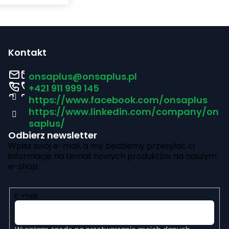
S
t
Kontakt
o
onsaplus
@
onsaplus.pl
p
+421 911 999 145
https://www.facebook.com/onsaplus
k
https://www.linkedin.com/company/on
a
saplus/
Odbierz newsletter
Wpisz swój e-mail, a my będziemy przesyłać ci
informacje na temat nowych produktów na naszym
e-shop.
E-mail