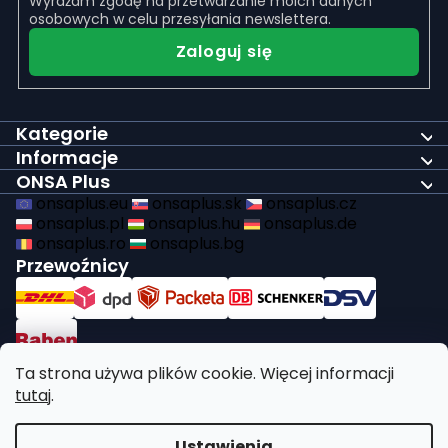
Wyrażam zgodę na
przetwarzanie moich danych
osobowych
w celu przesyłania newslettera.
Zaloguj się
Kategorie
Informacje
ONSA Plus
onsaplus.eu
onsaplus.sk
onsaplus.cz
onsaplus.pl
onsaplus.hu
onsaplus.de
onsaplus.ro
onsaplus.bg
Przewoźnicy
Płatności
Ta strona używa plików cookie. Więcej informacji
tutaj
.
Wypełniamy ustawowe obowiązki dotyczące recyklingu
Ustawienia