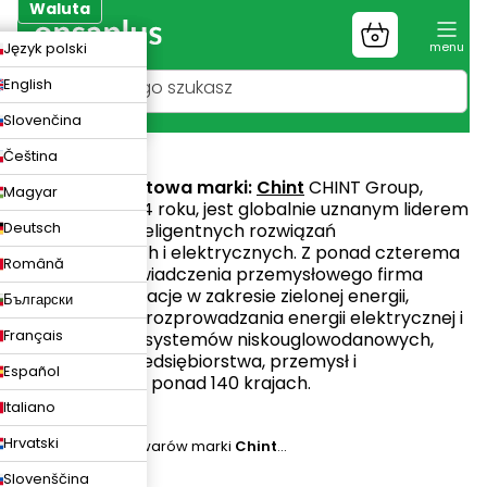
Przejść
Waluta
do
Koszyk
ZK
Język polski
treści
UR
English
LN
Slovenčina
Chint
Čeština
Strona internetowa marki:
Chint
CHINT Group,
Magyar
założona w 1984 roku, jest globalnie uznanym liderem
Deutsch
w dziedzinie inteligentnych rozwiązań
energetycznych i elektrycznych. Z ponad czterema
Română
dekadami doświadczenia przemysłowego firma
napędza innowacje w zakresie zielonej energii,
Български
inteligentnego rozprowadzania energii elektrycznej i
Français
inteligentnych systemów niskouglowodanowych,
obsługując przedsiębiorstwa, przemysł i
Español
społeczności w ponad 140 krajach.
Italiano
Hrvatski
Nie znaleziono towarów marki
Chint
...
Slovenščina