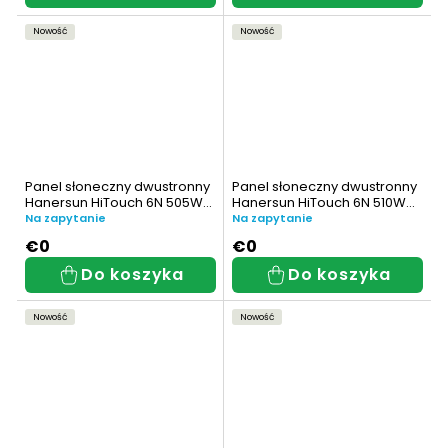
Nowość
Nowość
Panel słoneczny dwustronny
Panel słoneczny dwustronny
Hanersun HiTouch 6N 505W
Hanersun HiTouch 6N 510W
(HN21RN-54HT505W)
(HN21RN-54HT510W)
Na zapytanie
Na zapytanie
€0
€0
Do koszyka
Do koszyka
Nowość
Nowość