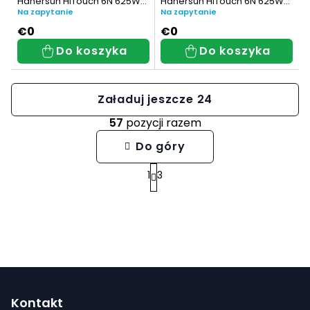
Hanersun HiTouch 6N 625W
Hanersun HiTouch 6N 625W
(HN21N-60HT625W)
(HN21RN-66HT625W)
Na zapytanie
Na zapytanie
€0
€0
Do koszyka
Do koszyka
Załaduj jeszcze 24
57
pozycji razem
K
Do góry
o
1
3
P
n
a
t
g
r
i
o
n
l
S
a
k
t
c
Kontakt