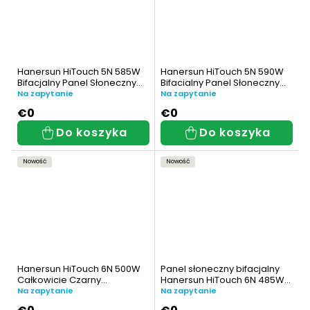
Hanersun HiTouch 5N 585W
Hanersun HiTouch 5N 590W
Bifacjalny Panel Słoneczny
Bifacialny Panel Słoneczny
(HN18N-72HT585W)
(HN18N-72HT590W)
Na zapytanie
Na zapytanie
€0
€0
Do koszyka
Do koszyka
Nowość
Nowość
Hanersun HiTouch 6N 500W
Panel słoneczny bifacjalny
Całkowicie Czarny
Hanersun HiTouch 6N 485W
Dwustronny Panel Słoneczny
(HN21RN-54HT485W)
Na zapytanie
Na zapytanie
(HN21RN-54HT500W-AB)