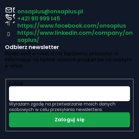
i
j
o
onsaplus
@
onsaplus.pl
l
a
p
+421 911 999 145
i
https://www.facebook.com/onsaplus
k
s
https://www.linkedin.com/company/on
a
saplus/
t
Odbierz newsletter
y
Wpisz swój e-mail, a my będziemy przesyłać ci
informacje na temat nowych produktów na naszym
e-shop.
E-mail
Wyrażam zgodę na
przetwarzanie moich danych
osobowych
w celu przesyłania newslettera.
Zaloguj się