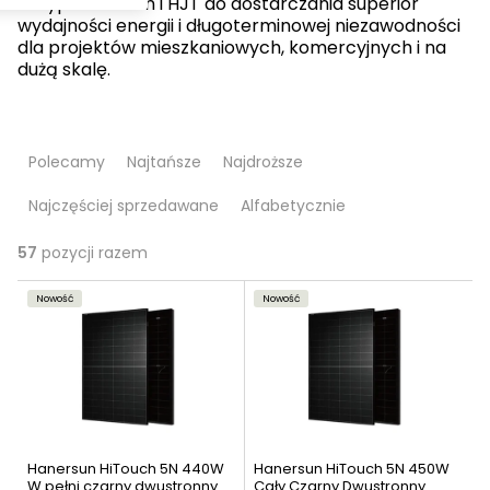
N-type TOPCon i HJT do dostarczania superior
wydajności energii i długoterminowej niezawodności
dla projektów mieszkaniowych, komercyjnych i na
dużą skalę.
S
Polecamy
Najtańsze
Najdroższe
o
Najczęściej sprzedawane
Alfabetycznie
r
t
57
pozycji razem
L
o
Nowość
Nowość
i
w
s
a
t
n
a
i
Hanersun HiTouch 5N 440W
Hanersun HiTouch 5N 450W
W pełni czarny dwustronny
Cały Czarny Dwustronny