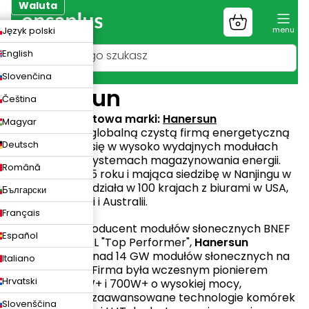
Przejść
Waluta
do
Koszyk
ZK
Język polski
treści
UR
English
LN
Slovenčina
Hanersun
Čeština
Strona internetowa marki:
Hanersun
Magyar
Hanersun
jest globalną czystą firmą energetyczną
Deutsch
specjalizującą się w wysoko wydajnych modułach
słonecznych i systemach magazynowania energii.
Română
Założona w 2015 roku i mająca siedzibę w Nanjingu w
Chinach, firma działa w 100 krajach z biurami w USA,
Български
Europie, Japonii i Australii.
Français
Uznana jako producent modułów słonecznych BNEF
Español
Tier 1 i Kiwa PVEL "Top Performer",
Hanersun
dostarczyła ponad 14 GW modułów słonecznych na
Italiano
całym świecie. Firma była wczesnym pionierem
Hrvatski
modułów 600W+ i 700W+ o wysokiej mocy,
wykorzystując zaawansowane technologie komórek
Slovenščina