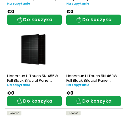
p
e
panel słoneczny (HN18N-
Panel słoneczny (HN18RN-
Na zapytanie
Na zapytanie
54HT440W-AB)
54HT450W-AB)
r
p
€0
€0
Do koszyka
Do koszyka
o
r
d
o
u
d
k
u
t
k
ó
t
Hanersun HiTouch 5N 455W
Hanersun HiTouch 5N 460W
Full Black Bifacial Panel
Full Black Bifacial Panel
w
ó
Fotowoltaiczny (HN18RN-
fotowoltaiczny (HN18RN-
Na zapytanie
Na zapytanie
54HT455W-AB)
54HT460W-AB)
w
€0
€0
Do koszyka
Do koszyka
Nowość
Nowość