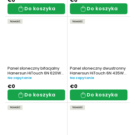
€0
€0
Do koszyka
Do koszyka
Nowość
Nowość
Panel słoneczny bifacjalny
Panel słoneczny dwustronny
Hanersun HiTouch 6N 620W
Hanersun HiTouch 6N 435W
(HN21RN-66HT620W)
(HN21RN-48HT435W)
Na zapytanie
Na zapytanie
€0
€0
Do koszyka
Do koszyka
Nowość
Nowość