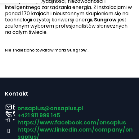
maksymalnej wydajności, niezawodności i
inteligentnego zarządzania energią. Z instalacjami w
ponad 170 krajach i nieustannym skupieniem się na
technologii czystej konwersji energii,
Sungrow
jest
zaufanym wyborem profesjonalistów słonecznych
na całym świecie.
Nie znaleziono towarów marki
Sungrow
...
S
t
Kontakt
o
onsaplus
@
onsaplus.pl
p
+421 911 999 145
https://www.facebook.com/onsaplus
k
https://www.linkedin.com/company/on
a
saplus/