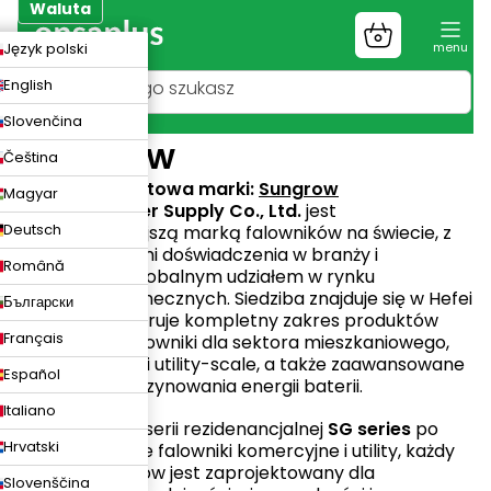
Przejść
Waluta
do
Koszyk
ZK
Język polski
treści
UR
English
LN
Slovenčina
Sungrow
Čeština
Strona internetowa marki:
Sungrow
Magyar
Sungrow Power Supply Co., Ltd.
jest
Deutsch
najnajdostojniejszą marką falowników na świecie, z
ponad 28 latami doświadczenia w branży i
Română
największym globalnym udziałem w rynku
falowników słonecznych. Siedziba znajduje się w Hefei
Български
w Chinach i oferuje kompletny zakres produktów
Français
obejmujący falowniki dla sektora mieszkaniowego,
komercyjnego i utility-scale, a także zaawansowane
Español
systemy magazynowania energii baterii.
Italiano
Od popularnej serii rezidenancjalnej
SG series
po
Hrvatski
wysokowydajne falowniki komercyjne i utility, każdy
produkt Sungrow jest zaprojektowany dla
Slovenščina