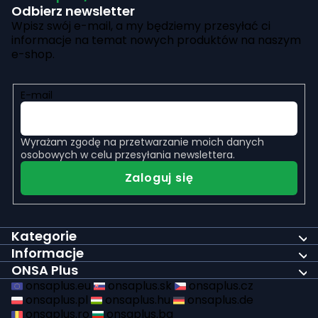
Odbierz newsletter
Wpisz swój e-mail, a my będziemy przesyłać ci
informacje na temat nowych produktów na naszym
e-shop.
E-mail
Wyrażam zgodę na
przetwarzanie moich danych
osobowych
w celu przesyłania newslettera.
Zaloguj się
Kategorie
Informacje
ONSA Plus
onsaplus.eu
onsaplus.sk
onsaplus.cz
onsaplus.pl
onsaplus.hu
onsaplus.de
onsaplus.ro
onsaplus.bg