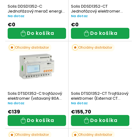
s
r
Solis DDSD1352-C
Solis DDSD1352-CT
p
Jednofázový merač energie
Jednofázový elektromer
o
(Vstavaný CT)
(Externý CT)
Na dotaz
Na dotaz
r
d
€0
€0
Do košíka
Do košíka
o
u
d
k
Oficiálny distribútor
Oficiálny distribútor
u
t
k
o
t
v
o
Solis DTSD1352-C trojfázový
Solis DTSD1352-CT Trojfázový
elektromer (vstavaný 80A
elektromer (External CT
v
CT)
3x150A:5A)
Na dotaz
Na dotaz
€139
€155,70
Do košíka
Do košíka
Oficiálny distribútor
Oficiálny distribútor