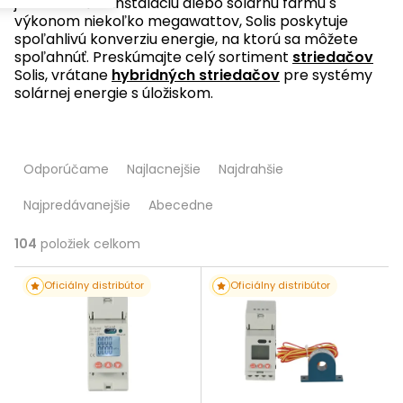
jednu strešnú inštaláciu alebo solárnu farmu s
výkonom niekoľko megawattov, Solis poskytuje
spoľahlivú konverziu energie, na ktorú sa môžete
spoľahnúť. Preskúmajte celý sortiment
striedačov
Solis, vrátane
hybridných striedačov
pre systémy
solárnej energie s úložiskom.
R
Odporúčame
Najlacnejšie
Najdrahšie
a
Najpredávanejšie
Abecedne
d
e
104
položiek celkom
V
n
Oficiálny distribútor
Oficiálny distribútor
ý
i
p
e
i
p