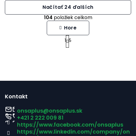
Načítať 24 ďalších
104
položiek celkom
O
Hore
v
1
5
S
l
t
á
r
d
á
a
n
c
Z
k
i
á
o
Kontakt
e
v
p
onsaplus
@
onsaplus.sk
p
a
ä
+421 2 222 009 81
n
r
https://www.facebook.com/onsaplus
t
i
v
https://www.linkedin.com/company/on