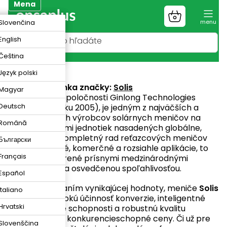
Prejsť
Mena
na
Nákupný
K
Slovenčina
obsah
košík
R
English
N
Čeština
Solis
Język polski
Webová stránka značky:
Solis
Magyar
Solis
, značka spoločnosti Ginlong Technologies
Deutsch
(založená v roku 2005), je jedným z najväčších a
najskúsenejších výrobcov solárnych meničov na
Română
svete. S miliónmi jednotiek nasadených globálne,
Solis ponúka kompletný rad reťazcových meničov
Български
pre rezidenčné, komerčné a rozsiahle aplikácie, to
Français
všetko podporené prísnymi medzinárodnými
certifikáciami a osvedčenou spoľahlivosťou.
Español
Známy dodávaním vynikajúcej hodnoty, meniče
Solis
Italiano
kombinujú vysokú účinnosť konverzie, inteligentné
Hrvatski
monitorovacie schopnosti a robustnú kvalitu
prevedenia za konkurencieschopné ceny. Či už pre
Slovenščina