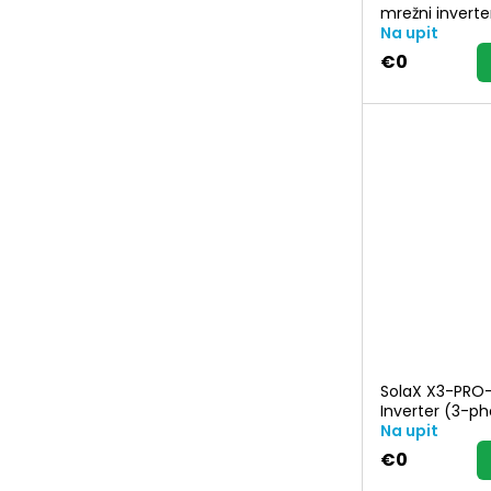
mrežni inverte
Na upit
€0
SolaX X3-PRO
Inverter (3-p
Na upit
€0