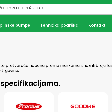
plinske pumpe
Tehnička podrška
Kontakt
rite pretvarače napona prema
markama
,
snazi
ili
broju fa
-trgovina.
specifikacijama.