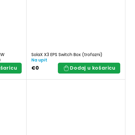
0kW
SolaX X3 EPS Switch Box (trofazni)
)
Na upit
šaricu
€0
Dodaj u košaricu