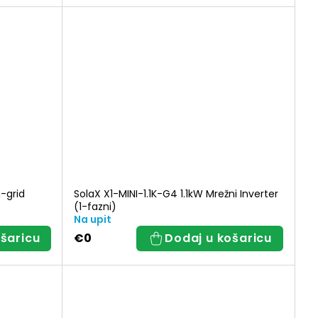
-grid
SolaX X1-MINI-1.1K-G4 1.1kW Mrežni Inverter
(1-fazni)
Na upit
šaricu
€0
Dodaj u košaricu