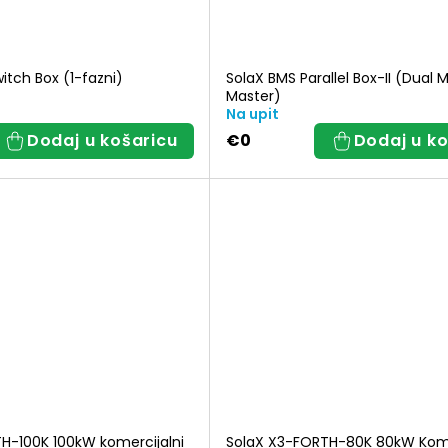
witch Box (1-fazni)
SolaX BMS Parallel Box-II (Dual 
Master)
Na upit
Dodaj u košaricu
€0
Dodaj u ko
H-100K 100kW komercijalni
SolaX X3-FORTH-80K 80kW Kome