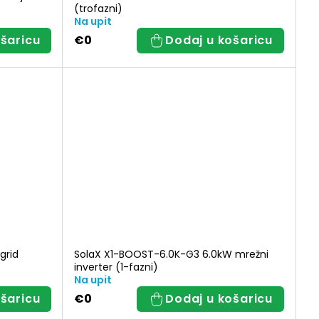
(trofazni)
Na upit
šaricu
€0
Dodaj u košaricu
grid
SolaX X1-BOOST-6.0K-G3 6.0kW mrežni
inverter (1-fazni)
Na upit
šaricu
€0
Dodaj u košaricu