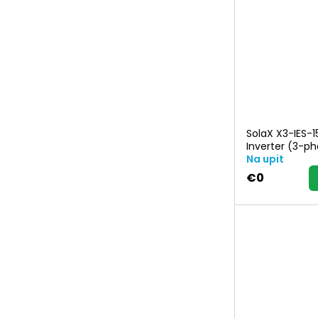
SolaX X3-IES-1
Inverter (3-p
Na upit
€0