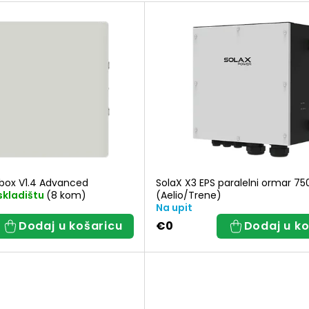
r
t
i
r
a
box V1.4 Advanced
SolaX X3 EPS paralelni ormar 7
skladištu
(8 kom)
(Aelio/Trene)
n
Na upit
Dodaj u košaricu
€0
Dodaj u ko
j
e