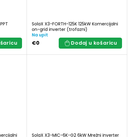
MPPT
SolaX X3-FORTH-125K 125kW Komercijalni
on-grid inverter (trofazni)
Na upit
šaricu
€0
Dodaj u košaricu
rcijalni
SolaX X3-MIC-6K-G2 6kW Mrežni inverter