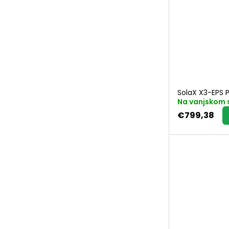
z
v
o
SolaX X3-EPS P
d
Na vanjskom 
€799,38
a