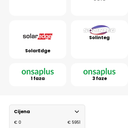
Solinteg
SolarEdge
1 faza
3 faze
B
Cijena
o
€
0
€
5951