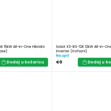
5K 15kW All-in-One Hibridni
SolaX X3-IES-12K 12kW All-in-One
hase)
inverter (trofazni)
Na upit
Dodaj u košaricu
€0
Dodaj u ko