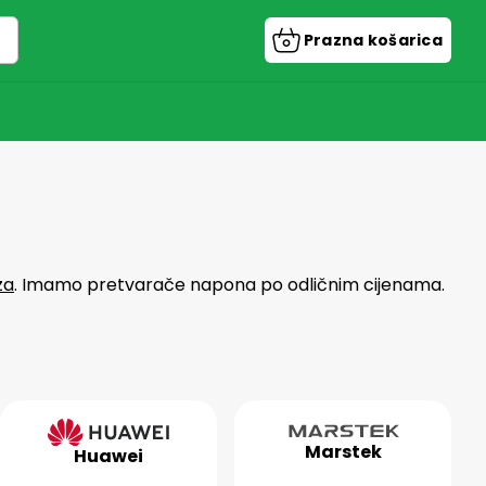
Prazna košarica
Košarica
za
. Imamo pretvarače napona po odličnim cijenama.
Marstek
Huawei