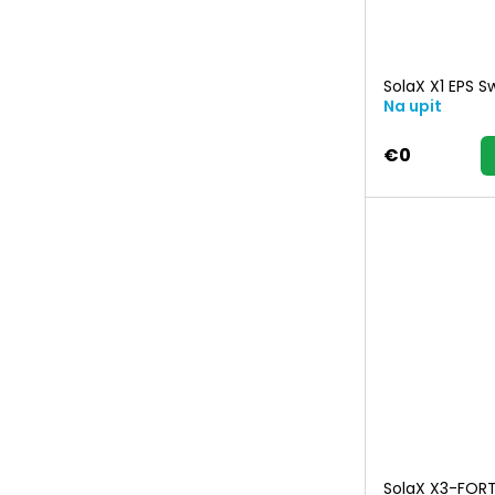
SolaX X1 EPS S
Na upit
€0
SolaX X3-FORT