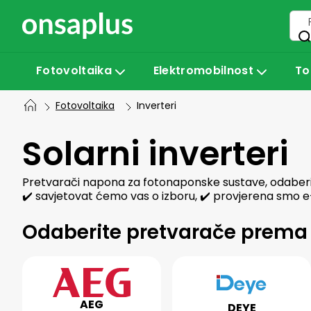
Preskoči
na
sadržaj
Fotovoltaika
Elektromobilnost
To
Fotovoltaika
Inverteri
Solarni inverteri
Pretvarači napona za fotonaponske sustave, odabe
✔️ savjetovat ćemo vas o izboru, ✔️ provjerena smo e
Odaberite pretvarače prema 
AEG
DEYE