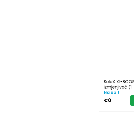
SolaX X1-BOO
Izmjenjivač (1
Na upit
€0