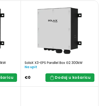
50kW
SolaX X3-EPS Parallel Box G2 300kW
Na upit
šaricu
€0
Dodaj u košaricu