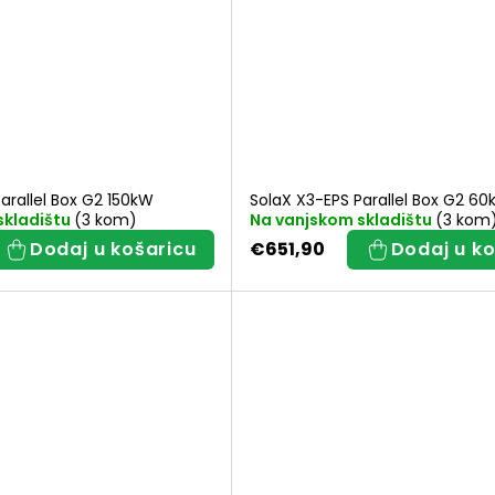
p
r
o
i
arallel Box G2 150kW
SolaX X3-EPS Parallel Box G2 6
skladištu
(3 kom)
Na vanjskom skladištu
(3 kom
z
Dodaj u košaricu
€651,90
Dodaj u ko
v
o
d
a