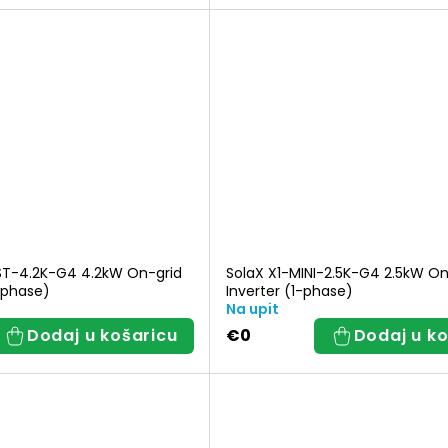
ST-4.2K-G4 4.2kW On-grid
SolaX X1-MINI-2.5K-G4 2.5kW On
-phase)
Inverter (1-phase)
Na upit
Dodaj u košaricu
€0
Dodaj u ko