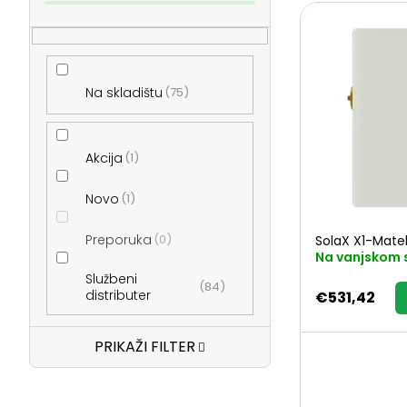
P
č
o
n
Na skladištu
75
p
a
i
Akcija
1
t
s
Novo
1
r
Preporuka
0
SolaX X1-Mate
p
Na vanjskom 
a
Službeni
84
r
distributer
€531,42
k
o
PRIKAŽI FILTER
a
i