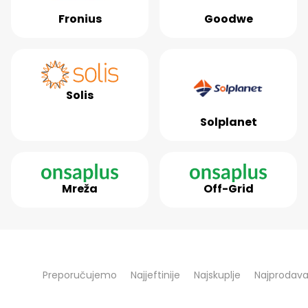
Fronius
Goodwe
Solis
Solplanet
Mreža
Off-Grid
S
Preporučujemo
Najjeftinije
Najskuplje
Najprodava
o