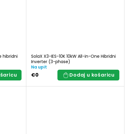
 hibridni
SolaX X3-IES-10K 10kW All-in-One Hibridni
Inverter (3-phase)
Na upit
šaricu
€0
Dodaj u košaricu