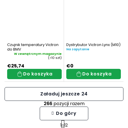
Czujnik temperatury Victron
Dystrybutor Victron Lynx (M10)
do BMV
Na zapytanie
W zewnętrznym magazynie
(>10 szt)
€25,74
€0
Do koszyka
Do koszyka
Załaduj jeszcze 24
266
pozycji razem
K
Do góry
o
1
12