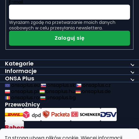
E-mail
Wyrażam zgodę na
przetwarzanie moich danych
osobowych
w celu przesyłania newslettera.
Zaloguj się
Kategorie
Informacje
ONSA Plus
onsaplus.eu
onsaplus.sk
onsaplus.cz
onsaplus.pl
onsaplus.hu
onsaplus.de
onsaplus.ro
onsaplus.bg
Przewoźnicy
Płatności
Ta strona używa plików cookie. Więcej informacji