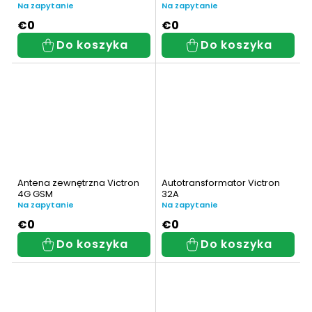
w
ó
Na zapytanie
Na zapytanie
w
€0
€0
Do koszyka
Do koszyka
Antena zewnętrzna Victron
Autotransformator Victron
4G GSM
32A
Na zapytanie
Na zapytanie
€0
€0
Do koszyka
Do koszyka