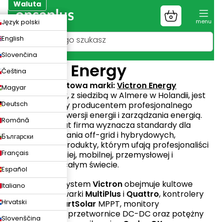
Przejść
Waluta
do
Koszyk
ZK
Język polski
treści
UR
English
LN
Slovenčina
Victron Energy
Čeština
Strona internetowa marki:
Victron Energy
Magyar
Victron Energy
, z siedzibą w Almere w Holandii, jest
Deutsch
światowej sławy producentem profesjonalnego
sprzętu do konwersji energii i zarządzania energią.
Română
Od ponad 45 lat firma wyznacza standardy dla
systemów zasilania off-grid i hybrydowych,
Български
dostarczając produkty, którym ufają profesjonaliści
Français
z branży morskiej, mobilnej, przemysłowej i
słonecznej na całym świecie.
Español
Obszerny ekosystem
Victron
obejmuje kultowe
Italiano
falowniki/ładowarki
MultiPlus
i
Quattro
, kontrolery
Hrvatski
ładowania
SmartSolar
MPPT, monitory
akumulatorów, przetwornice DC-DC oraz potężny
Slovenščina