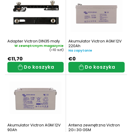
i
w
s
a
t
n
a
i
Adapter Victron DIN35 mały
Akumulator Victron AGM 12V
p
220Ah
e
W zewnętrznym magazynie
(>10 szt)
Na zapytanie
r
p
€11,70
€0
Do koszyka
Do koszyka
o
r
d
o
u
d
k
u
t
k
ó
t
Akumulator Victron AGM 12V
Antena zewnętrzna Victron
90Ah
2G i 3G GSM