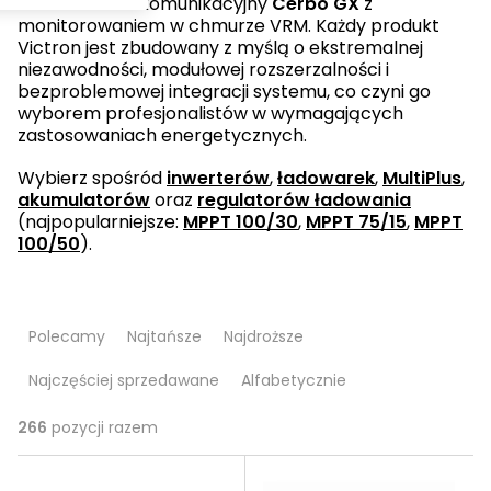
koncentrator komunikacyjny
Cerbo GX
z
monitorowaniem w chmurze VRM. Każdy produkt
Victron jest zbudowany z myślą o ekstremalnej
niezawodności, modułowej rozszerzalności i
bezproblemowej integracji systemu, co czyni go
wyborem profesjonalistów w wymagających
zastosowaniach energetycznych.
Wybierz spośród
inwerterów
,
ładowarek
,
MultiPlus
,
akumulatorów
oraz
regulatorów ładowania
(najpopularniejsze:
MPPT 100/30
,
MPPT 75/15
,
MPPT
100/50
).
S
Polecamy
Najtańsze
Najdroższe
o
Najczęściej sprzedawane
Alfabetycznie
r
t
266
pozycji razem
L
o